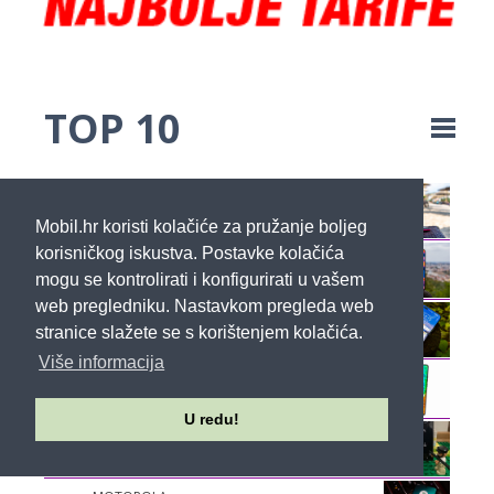
TOP 10
1
MOTOROLA
Razr 40 Ultra
Mobil.hr koristi kolačiće za pružanje boljeg
korisničkog iskustva. Postavke kolačića
2
APPLE
TEST: iPhone 15 Pro Max
mogu se kontrolirati i konfigurirati u vašem
web pregledniku. Nastavkom pregleda web
3
HONOR
HONOR Magic5 Pro
stranice slažete se s korištenjem kolačića.
Više informacija
4
MOTOROLA
Edge 40
U redu!
5
SAMSUNG
Galaxy S23 Ultra