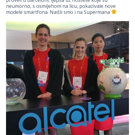
neumorno, s osmijehom na licu, pokazivale nove
modele smartfona. Naišli smo i na Supermana