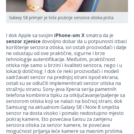
Galaxy S8 primjer je loše pozicije senzora otiska prsta.
I dok Apple sa svojim
iPhone-om X
smatra da je
senzor zjenice
dovoljno dobar da u potpunosti izbaci
korištenje senzora otiska, svi ostali proizvođači i dalje
ne odustaju od ove praktične, sigurne i brze
tehnologije autentifikacije. Međutim, praktičnost
otiska nije samo u brzini i kvaliteti senzora, nego i u
lokaciji dotičnog. I dok će neki proizvođači i modeli
sadržavati senzor na prednjoj strani ispod ekrana,
ostali su se odlučili implementirati senzor otiska na
stražnju stranu. Sony-jeva Xperia serija pametnih
telefona kombinira tipku za otključavanje/paljenje sa
senzorom otiska koji se nalazi na bočnoj strani, dok
Samsung na aktualnom Galaxy S8 i Note 8 smješta
senzor na dosta visoko i pomalo nedostupno mjesto
pokraj kamere, što povećava šansu za zamjenu
senzora otiska za senzor kamere, te povećava
mogućnost prljanja leće kamere sa masnim prstima.