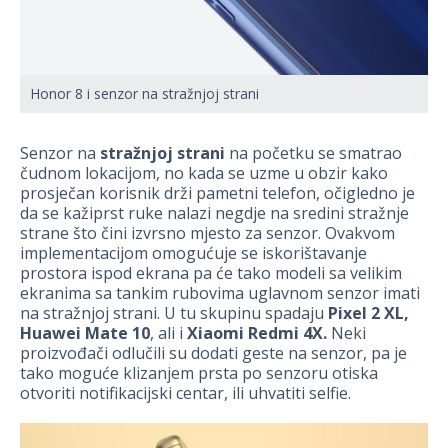
Honor 8 i senzor na stražnjoj strani
Senzor na
stražnjoj strani
na početku se smatrao
čudnom lokacijom, no kada se uzme u obzir kako
prosječan korisnik drži pametni telefon, očigledno je
da se kažiprst ruke nalazi negdje na sredini stražnje
strane što čini izvrsno mjesto za senzor. Ovakvom
implementacijom omogućuje se iskorištavanje
prostora ispod ekrana pa će tako modeli sa velikim
ekranima sa tankim rubovima uglavnom senzor imati
na stražnjoj strani. U tu skupinu spadaju
Pixel 2 XL,
Huawei Mate 10
, ali i
Xiaomi Redmi 4X.
Neki
proizvođači odlučili su dodati geste na senzor, pa je
tako moguće klizanjem prsta po senzoru otiska
otvoriti notifikacijski centar, ili uhvatiti
selfie.