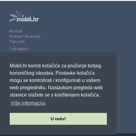
Novosti
Testovi / Recenzije
Top Liste
Cafe Mobil
Usporedi mobitele
Pojmovnik
Mobil.hr koristi kolačiće za pružanje boljeg
Impressum
Marketing
korisničkog iskustva. Postavke kolačića
Pravne odredbe
mogu se kontrolirati i konfigurirati u vašem
Izjava o privatnosti
web pregledniku. Nastavkom pregleda web
stranice slažete se s korištenjem kolačića.
POTRAŽITE NAS
Više informacija
U redu!
Sva prava pridržana - Mobil.hr - 2026.