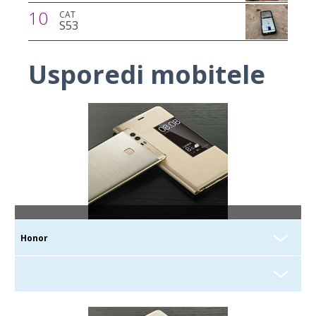
10
CAT
S53
Usporedi mobitele