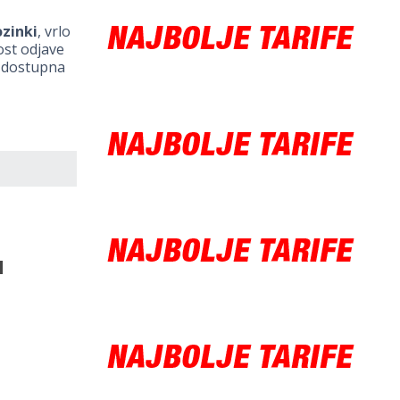
ozinki
, vrlo
ost odjave
i dostupna
l