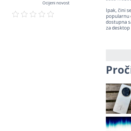
Ocijeni novost
Ipak, čini s
popularnu o
dostupna sa
za desktop 
Proč