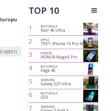
TOP 10
 Europu
1
MOTOROLA
Razr 40 Ultra
2
APPLE
TEST: iPhone 15 Pro Max
 VIJESTI
3
HONOR
HONOR Magic5 Pro
4
MOTOROLA
Edge 40
5
SAMSUNG
Galaxy S23 Ultra
6
MOTOROLA
G53
7
SAMSUNG
Galaxy Z Fold 4