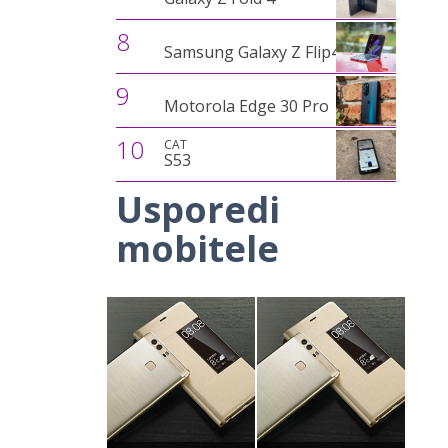
8
Samsung Galaxy Z Flip4
9
Motorola Edge 30 Pro
10
CAT
S53
Usporedi
mobitele