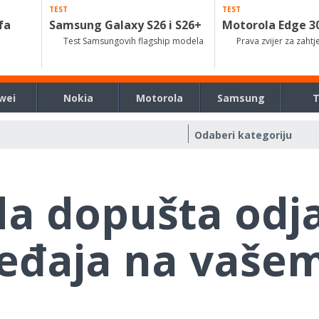
TEST
TEST
fa
Samsung Galaxy S26 i S26+
Motorola Edge 3
Test Samsungovih flagship modela
Prava zvijer za zahtj
wei
Nokia
Motorola
Samsung
ada dopušta odj
eđaja na vaše