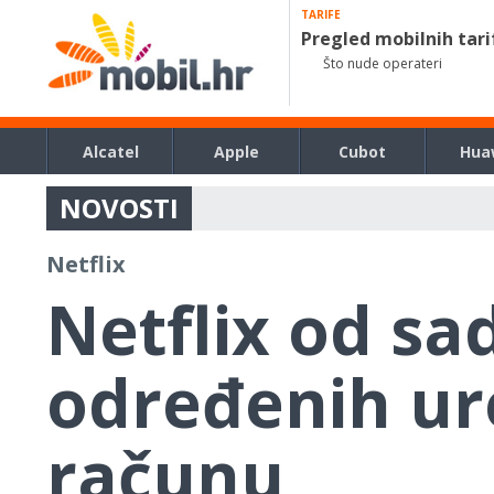
TARIFE
Pregled mobilnih tari
Što nude operateri
Alcatel
Apple
Cubot
Hua
NOVOSTI
Netflix
Netflix od s
određenih ur
računu