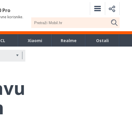
0 Pro
evne korisnike.
TCL
Xiaomi
Realme
Ostali
avu
m