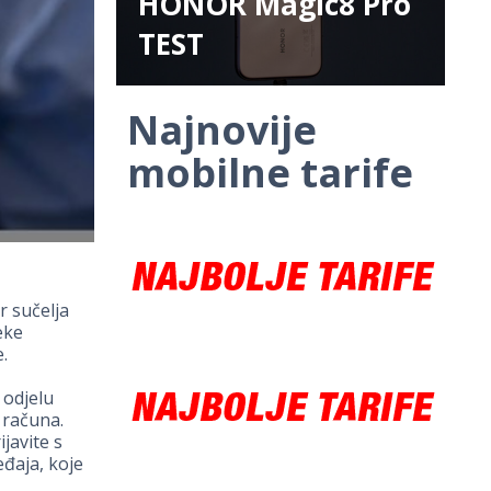
HONOR Magic8 Pro
TEST
Najnovije
mobilne tarife
r sučelja
eke
.
 odjelu
 računa.
javite s
đaja, koje