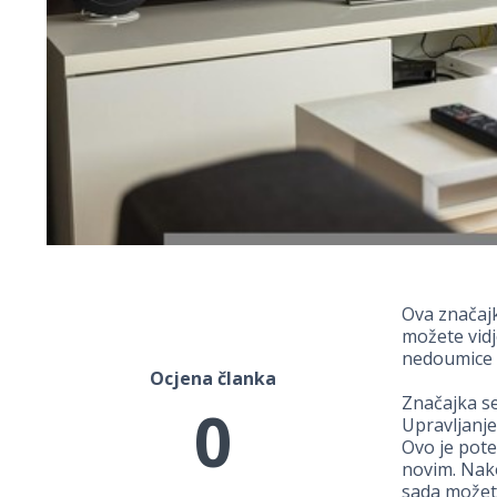
Ova značaj
možete vidj
nedoumice i
Ocjena članka
Značajka se
0
Upravljanj
Ovo je pote
novim. Nako
sada možete