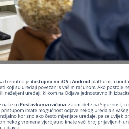
ka trenutno je
dostupna na iOS i Android
platformi, i unuta
eti koji su uređaji povezani s vašim računom. Ako postoje n
li neželjeni uređaji, klikom na Odjava jednostavno ih izbacite
 nalazi u
Postavkama računa
. Zatim idete na Sigurnost, i o
e pristupom imate mogućnost odjave nekog uređaja s vašeg
ncijalno korisno ako često mijenjate uređaje, pa se uvijek pri
n nekog vremena vjerojatno imate veći broj prijavljenih ure
 odjaviti.