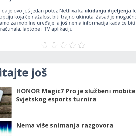
e da je ovo još jedan potez Netflixa ka
ukidanju dijeljenja l
pciju koja će nažalost biti trajno ukinuta. Zasad je mogućn
mo za mobilne uređaje, a još nema informacija kada će bit
računala, laptope i TV aplikaciju.
itajte još
HONOR Magic7 Pro je službeni mobite
Svjetskog esports turnira
Nema više snimanja razgovora