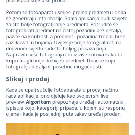
plus ispod koje piše prodaj.
Potom se fotoaparat usmjeri prema predmetu i onda
se generiraju informacije. Sama aplikacija nudi savjete
za što bolje fotografiranje predmeta. Potrudite se
fotografirati predmet na čistoj pozadini bez detalja,
pazite na kontrast, a predmet i pozadina trebali bi se
razlikovati u bojama. Uvijek je bolje fotografirati na
dnevnom svjetlu radi što boljeg prikaza boja.
Napravite više fotografija i to iz više kutova kako bi
kupci mogli bolje doživjeti predmet. Ubacite koju
fotografiju detalja ili posebne mogućnosti.
Slikaj i prodaj
Kada se upali sučelje fotoaparata u prodaj načinu
rada aplikacije, ono djeluje kao svojevrsni live
preview.
Algoritam
prepoznaje uređaj i automatski
ispisuje kojoj kategoriji pripada, u kojem su rasponu
cijene i kada je posljednji puta takav uređaj prodan.