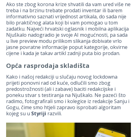
Ako ste zbog korona krize shvatili da vam ured više ne
treba i na brzinu trebate prodati inventar ili barem
informativno saznati vrijednost artikala, do sada nije
bilo praktičnog alata koji bi vam pomogao u tom
zadatku. Najveći hrvatski oglasnik i mobilna aplikacija
Njuškalo nadogradio je svoje AI mogućnosti, pa sada
u live preview modu prilikom slikanja dobivate vrlo
jasne povratne informacije poput kategorije, okvirne
cijene i kada je takav artikl zadnji puta bio prodan.
Opća rasprodaja skladišta
Kako i našoj redakciji u slučaju novog lockdowna
prijeti ponovni rad od kuće, odlučili smo zbog
predostrožnosti (ali i zabave) baciti redakcijske i
poneku stvar s testiranja na Njuškalo. Ne pazeći što
radimo, fotografirali smo i kolegice iz redakcije Sanju i
Gogu, čime smo htjeli zapravo isprobati algoritam
kojeg su u
Styriji
razvili.