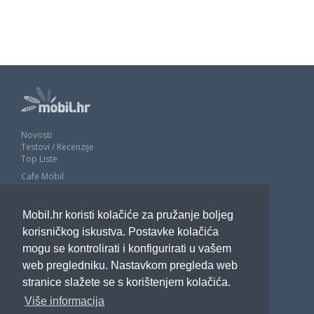
Novosti
Testovi / Recenzije
Top Liste
Cafe Mobil
Usporedi mobitele
Pojmovnik
Mobil.hr koristi kolačiće za pružanje boljeg
Impressum
Marketing
korisničkog iskustva. Postavke kolačića
Pravne odredbe
mogu se kontrolirati i konfigurirati u vašem
Izjava o privatnosti
web pregledniku. Nastavkom pregleda web
stranice slažete se s korištenjem kolačića.
POTRAŽITE NAS
Više informacija