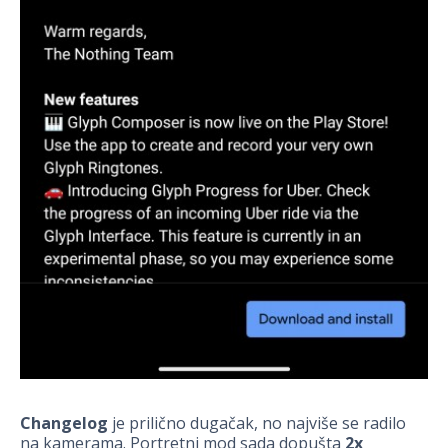
Changelog
je prilično dugačak, no najviše se radilo
na kamerama. Portretni mod sada dopušta
2x