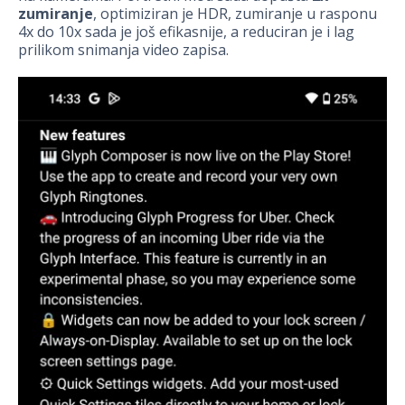
zumiranje
, optimiziran je HDR, zumiranje u rasponu
4x do 10x sada je još efikasnije, a reduciran je i lag
prilikom snimanja video zapisa.