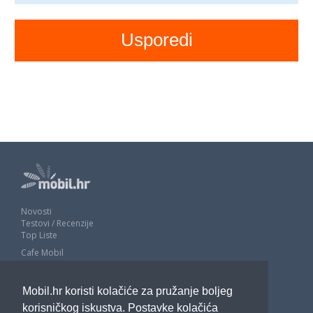
Novosti
Testovi / Recenzije
Top Liste
Cafe Mobil
Usporedi mobitele
Pojmovnik
Mobil.hr koristi kolačiće za pružanje boljeg
Impressum
Marketing
korisničkog iskustva. Postavke kolačića