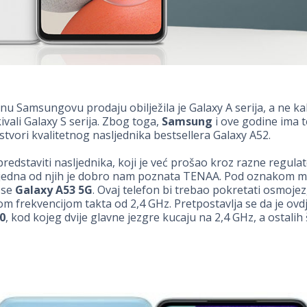
nu Samsungovu prodaju obilježila je Galaxy A serija, a ne ka
vali Galaxy S serija. Zbog toga,
Samsung
i ove godine ima 
stvori kvalitetnog nasljednika bestsellera Galaxy A52.
redstaviti nasljednika, koji je već prošao kroz razne regula
a jedna od njih je dobro nam poznata TENAA. Pod oznakom 
 se
Galaxy A53 5G
. Ovaj telefon bi trebao pokretati osmojez
 frekvencijom takta od 2,4 GHz. Pretpostavlja se da je ovdje
0
, kod kojeg dvije glavne jezgre kucaju na 2,4 GHz, a ostalih 