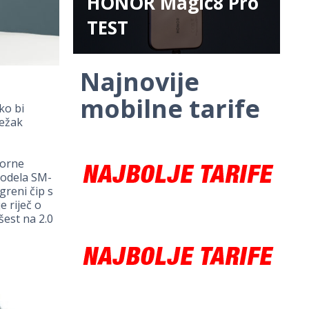
HONOR Magic8 Pro
TEST
Najnovije
mobilne tarife
ko bi
težak
torne
modela SM-
greni čip s
 riječ o
šest na 2.0