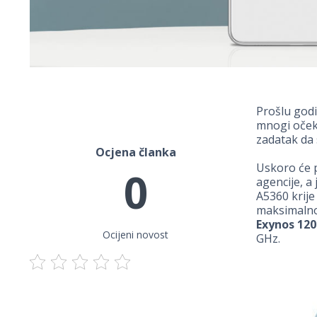
Prošlu godi
mnogi očeki
zadatak da 
Ocjena članka
Uskoro će p
0
agencije, 
A5360 krije
maksimalnom
Exynos 120
Ocijeni novost
GHz.