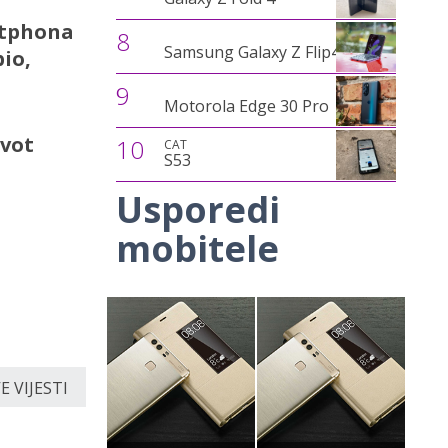
rtphona
8
Samsung Galaxy Z Flip4
bio,
9
Motorola Edge 30 Pro
ivot
10
CAT
S53
Usporedi
mobitele
 VIJESTI