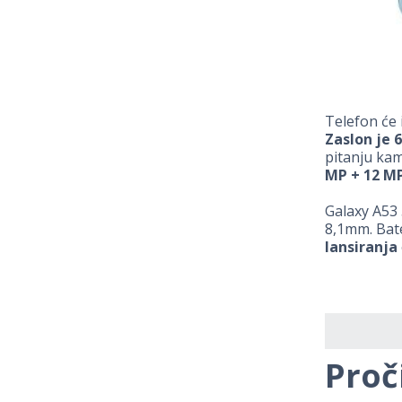
Telefon će 
Zaslon je 
pitanju kam
MP + 12 MP
Galaxy A53 
8,1mm. Bate
lansiranja
Proč