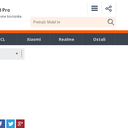
0 Pro
evne korisnike.
TCL
Xiaomi
Realme
Ostali