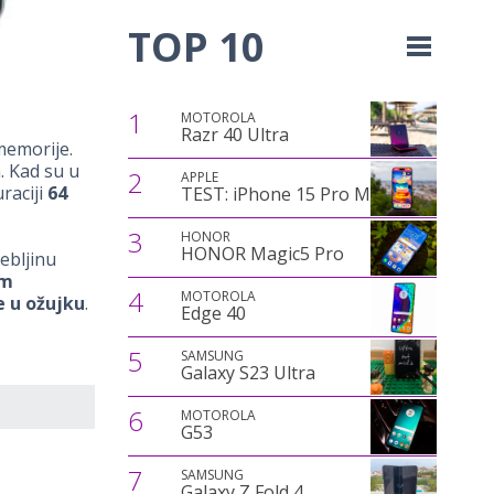
TOP 10
1
MOTOROLA
Razr 40 Ultra
memorije.
. Kad su u
2
APPLE
raciji
64
TEST: iPhone 15 Pro Max
3
HONOR
HONOR Magic5 Pro
ebljinu
um
4
MOTOROLA
 u ožujku
.
Edge 40
5
SAMSUNG
Galaxy S23 Ultra
6
MOTOROLA
G53
7
SAMSUNG
Galaxy Z Fold 4