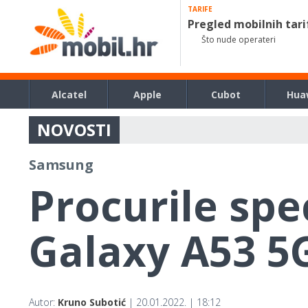
TARIFE
Pregled mobilnih tari
Što nude operateri
Alcatel
Apple
Cubot
Hua
NOVOSTI
Samsung
Procurile spec
Galaxy A53 5
Autor:
Kruno Subotić
| 20.01.2022. | 18:12