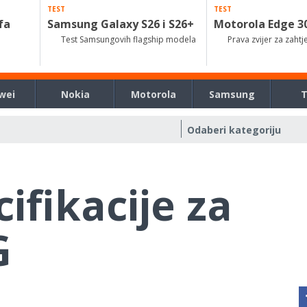
TEST
TEST
fa
Samsung Galaxy S26 i S26+
Motorola Edge 3
Test Samsungovih flagship modela
Prava zvijer za zahtj
wei
Nokia
Motorola
Samsung
ifikacije za
G