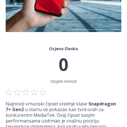
Ocjena članka
0
Ocijeni novost
Najnoviji vrhunski čipset srednje klase
Snapdragon
7+ Gen2
u startu se pokazao kao tvrd orah za
konkurentni MediaTek. Ovaj čipset svojim
performansama uzdrmao je snažnu poziciju
tajvanskog chipmakera, koji se do sada šepurio