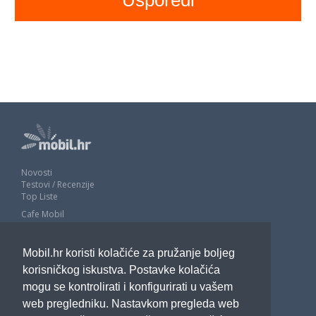
Novosti
Testovi / Recenzije
Top Liste
Cafe Mobil
Usporedi mobitele
Pojmovnik
Mobil.hr koristi kolačiće za pružanje boljeg
Impressum
Marketing
korisničkog iskustva. Postavke kolačića
Pravne odredbe
mogu se kontrolirati i konfigurirati u vašem
Izjava o privatnosti
web pregledniku. Nastavkom pregleda web