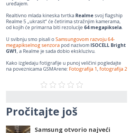
uređajem.
Realtivno mlada kineska tvrtka
Realme
svoj flagship
Realme 5 „ukrasit“ će četirima stražnjim kamerama,
od kojih će primarna biti rezolucije
64 megapiksela
.
U svibnju smo pisali o
Samsungovom razvoju 64-
megapikselnog senzora
pod nazivom
ISOCELL Bright
GW1
, a Realme je sada dobio ekskluzivu.
Kako izgledaju fotigrafije u punoj veličini pogledajte
na poveznicama GSMArene:
Fotografija 1
,
fotografija 2
Pročitajte još
Samsung otvorio najveći