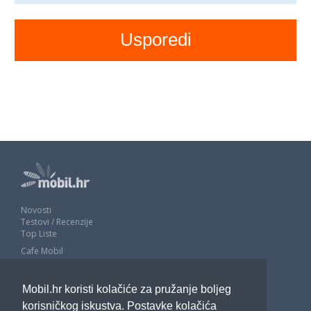
Novosti
Testovi / Recenzije
Top Liste
Cafe Mobil
Usporedi mobitele
Pojmovnik
Mobil.hr koristi kolačiće za pružanje boljeg
Impressum
Marketing
korisničkog iskustva. Postavke kolačića