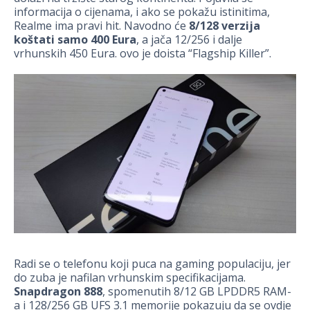
informacija o cijenama, i ako se pokažu istinitima,
Realme ima pravi hit. Navodno će
8/128 verzija
koštati samo 400 Eura
, a jača 12/256 i dalje
vrhunskih 450 Eura. ovo je doista “Flagship Killer”.
Radi se o telefonu koji puca na gaming populaciju, jer
do zuba je nafilan vrhunskim specifikacijama.
Snapdragon 888
, spomenutih 8/12 GB LPDDR5 RAM-
a i 128/256 GB UFS 3.1 memorije pokazuju da se ovdje