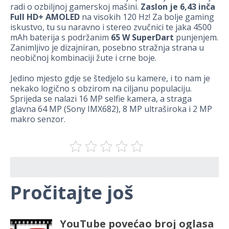
radi o ozbiljnoj gamerskoj mašini.
Zaslon je 6,43 inča
Full HD+
AMOLED
na visokih 120 Hz! Za bolje gaming
iskustvo, tu su naravno i stereo zvučnici te jaka 4500
mAh baterija s podržanim
65 W SuperDart
punjenjem.
Zanimljivo je dizajniran, posebno stražnja strana u
neobičnoj kombinaciji žute i crne boje.
Jedino mjesto gdje se štedjelo su kamere, i to nam je
nekako logično s obzirom na ciljanu populaciju.
Sprijeda se nalazi 16 MP selfie kamera, a straga
glavna 64 MP (Sony IMX682), 8 MP ultraširoka i 2 MP
makro senzor.
Pročitajte još
YouTube povećao broj oglasa