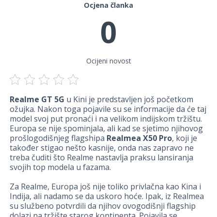
Ocjena članka
0
Ocijeni novost
Realme GT 5G
u Kini je predstavljen još početkom
ožujka. Nakon toga pojavile su se informacije da će taj
model svoj put pronaći i na velikom indijskom tržištu.
Europa se nije spominjala, ali kad se sjetimo njihovog
prošlogodišnjeg flagshipa
Realmea X50 Pro
, koji je
također stigao nešto kasnije, onda nas zapravo ne
treba čuditi što Realme nastavlja praksu lansiranja
svojih top modela u fazama.
Za Realme, Europa još nije toliko privlačna kao Kina i
Indija, ali nadamo se da uskoro hoće. Ipak, iz Realmea
su službeno potvrdili da njihov ovogodišnji flagship
dolazi na tržište starog kontinenta. Pojavila se