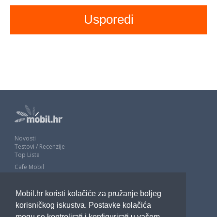
Novosti
Testovi / Recenzije
Top Liste
Cafe Mobil
Usporedi mobitele
Pojmovnik
Mobil.hr koristi kolačiće za pružanje boljeg
Impressum
Marketing
korisničkog iskustva. Postavke kolačića
Pravne odredbe
mogu se kontrolirati i konfigurirati u vašem