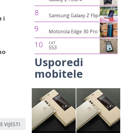
8
Samsung Galaxy Z Flip4
 i
9
Motorola Edge 30 Pro
10
CAT
S53
no
Usporedi
mobitele
 VIJESTI