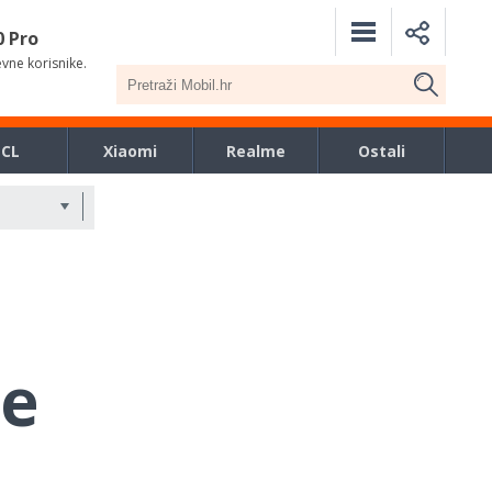
0 Pro
evne korisnike.
TCL
Xiaomi
Realme
Ostali
se