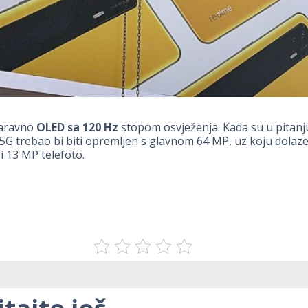
naravno
OLED sa 120 Hz
stopom osvježenja. Kada su u pitanj
G trebao bi biti opremljen s glavnom 64 MP, uz koju dolaz
 i 13 MP telefoto.