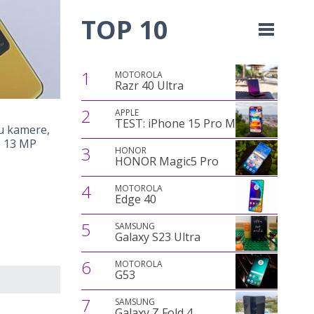
TOP 10
1
MOTOROLA
Razr 40 Ultra
2
APPLE
TEST: iPhone 15 Pro Max
u kamere,
e 13 MP
3
HONOR
HONOR Magic5 Pro
4
MOTOROLA
Edge 40
5
SAMSUNG
Galaxy S23 Ultra
6
MOTOROLA
G53
7
SAMSUNG
Galaxy Z Fold 4