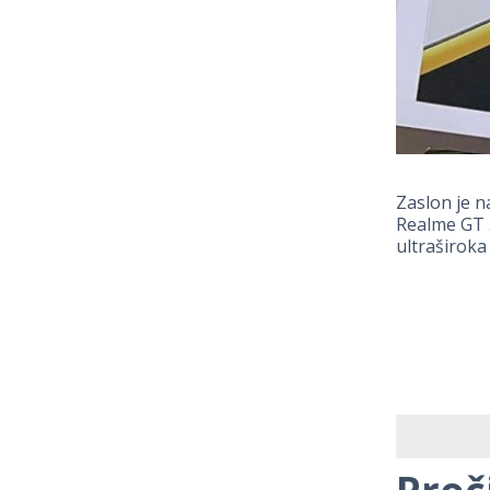
Zaslon je 
Realme GT 5
ultraširoka