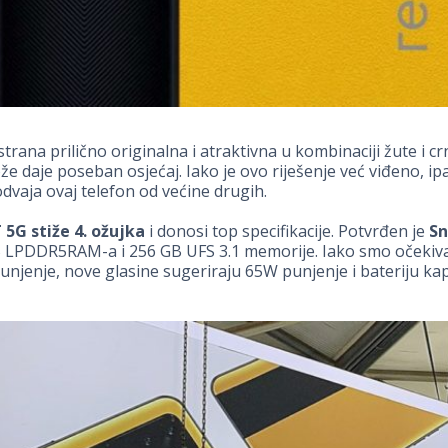
strana prilično originalna i atraktivna u kombinaciji žute i cr
že daje poseban osjećaj. Iako je ovo riješenje već viđeno, ip
dvaja ovaj telefon od većine drugih.
5G stiže 4. ožujka
i donosi top specifikacije. Potvrđen je
S
 LPDDR5RAM-a i 256 GB UFS 3.1 memorije. Iako smo očekiva
unjenje, nove glasine sugeriraju 65W punjenje i bateriju ka