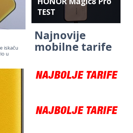
HONOR Magic8 Pro
TEST
Najnovije
mobilne tarife
še iskaču
io u