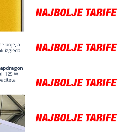
ne boje, a
ak izgleda
napdragon
li 125 W
paciteta