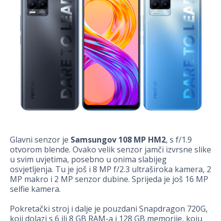
Glavni senzor je
Samsungov 108 MP HM2
, s f/1.9
otvorom blende. Ovako velik senzor jamči izvrsne slike
u svim uvjetima, posebno u onima slabijeg
osvjetljenja. Tu je još i 8 MP f/2.3 ultraširoka kamera, 2
MP makro i 2 MP senzor dubine. Sprijeda je još 16 MP
selfie kamera.
Pokretački stroj i dalje je pouzdani Snapdragon 720G,
koji dolazi s 6 ili 8 GB RAM-a i 128 GB memorije, koju