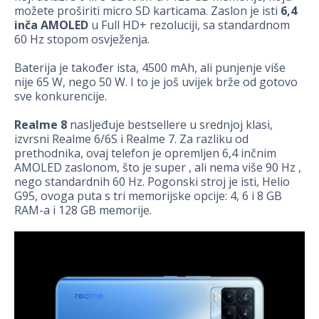
možete proširiti micro SD karticama. Zaslon je isti
6,4
inča AMOLED
u Full HD+ rezoluciji, sa standardnom
60 Hz stopom osvježenja.
Baterija je također ista, 4500 mAh, ali punjenje više
nije 65 W, nego 50 W. I to je još uvijek brže od gotovo
sve konkurencije.
Realme 8
nasljeđuje bestsellere u srednjoj klasi,
izvrsni Realme 6/6S i Realme 7. Za razliku od
prethodnika, ovaj telefon je opremljen 6,4 inčnim
AMOLED zaslonom, što je super , ali nema više 90 Hz ,
nego standardnih 60 Hz. Pogonski stroj je isti, Helio
G95, ovoga puta s tri memorijske opcije: 4, 6 i 8 GB
RAM-a i 128 GB memorije.