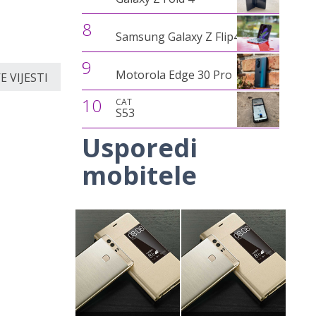
8
Samsung Galaxy Z Flip4
9
Motorola Edge 30 Pro
 VIJESTI
10
CAT
S53
Usporedi
mobitele