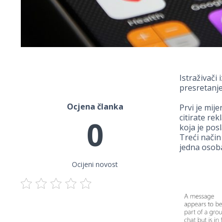
Istraživači
presretanje 
Ocjena članka
Prvi je mij
citirate re
0
koja je posl
Treći način
jedna osoba
Ocijeni novost