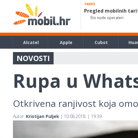
TARIFE
Pregled mobilnih tari
Što nude operateri
Alcatel
Apple
Cubot
Hua
NOVOSTI
Rupa u What
Otkrivena ranjivost koja om
Autor:
Kristijan Puljek
| 10.08.2018. | 19:39