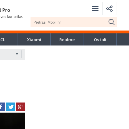
0 Pro
evne korisnike.
TCL
Xiaomi
Realme
Ostali