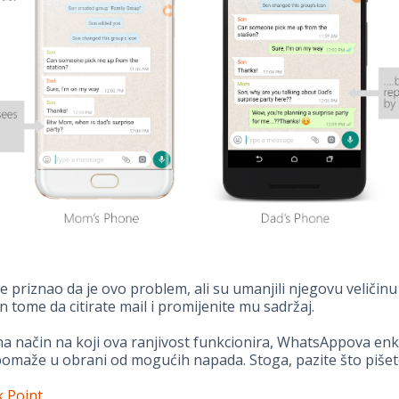
 priznao da je ovo problem, ali su umanjili njegovu veličinu i
n tome da citirate mail i promijenite mu sadržaj.
a način na koji ova ranjivost funkcionira, WhatsAppova enkr
omaže u obrani od mogućih napada. Stoga, pazite što pišete.
 Point