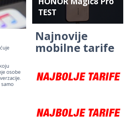
HONOR Magic8 Pro
TEST
Najnovije
mobilne tarife
ućuje
 koju
nje osobe
verzacije.
i samo