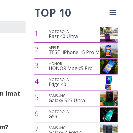
TOP 10
1
MOTOROLA
Razr 40 Ultra
2
APPLE
TEST: iPhone 15 Pro Max
3
HONOR
HONOR Magic5 Pro
4
MOTOROLA
Edge 40
on imat
5
SAMSUNG
Galaxy S23 Ultra
6
MOTOROLA
G53
om?
7
SAMSUNG
Galaxy Z Fold 4