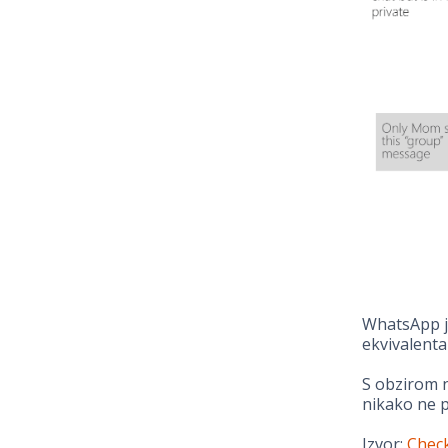
WhatsApp je
ekvivalenta
S obzirom n
nikako ne p
Izvor:
Check