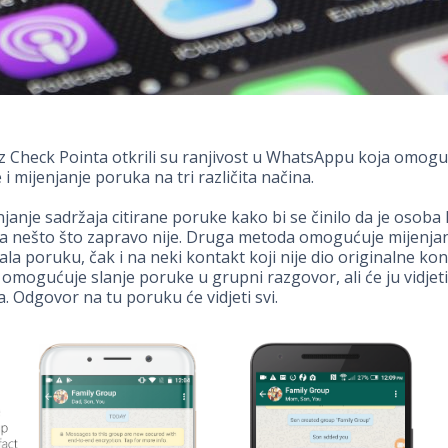
 iz Check Pointa otkrili su ranjivost u WhatsAppu koja omog
i mijenjanje poruka na tri različita načina.
enjanje sadržaja citirane poruke kako bi se činilo da je osoba
kla nešto što zapravo nije. Druga metoda omogućuje mijenja
ala poruku, čak i na neki kontakt koji nije dio originalne kon
 omogućuje slanje poruke u grupni razgovor, ali će ju vidjet
. Odgovor na tu poruku će vidjeti svi.