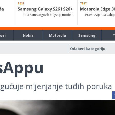
TEST
TEST
fa
Samsung Galaxy S26 i S26+
Motorola Edge 3
Test Samsungovih flagship modela
Prava zvijer za zahtj
wei
Nokia
Motorola
Samsung
sAppu
ogućuje mijenjanje tuđih poruka