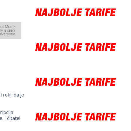
 rekli da je
ipcija
 I čitate!