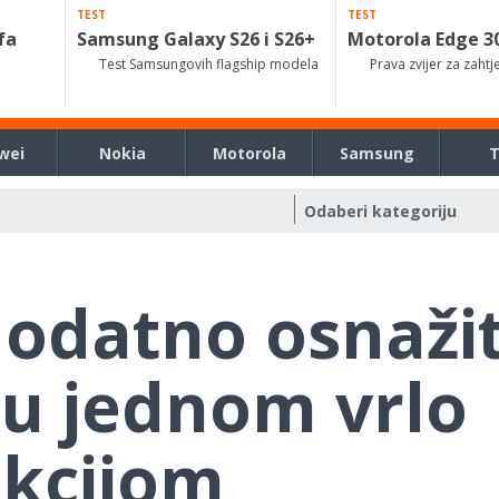
TEST
TEST
fa
Samsung Galaxy S26 i S26+
Motorola Edge 3
Test Samsungovih flagship modela
Prava zvijer za zahtj
wei
Nokia
Motorola
Samsung
odatno osnažit
ju jednom vrlo
kcijom