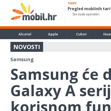
TARIFE
Pregled mobilnih tari
Što nude operateri
Alcatel
Apple
Cubot
Hua
NOVOSTI
Samsung
Samsung će d
Galaxy A seri
korisnom fun