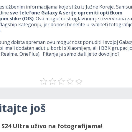
službenim informacijama koje stižu iz Južne Koreje, Samsu
odine
sve telefone Galaxy A serije opremiti optičkom
jom slike (OIS)
. Ova mogućnost uglavnom je rezervirana za
 flagship kategoriju, jer donosi benefite u kvaliteti fotografije
.
ung doista spreman ovu mogućnost ponuditi i svojoj Galaxy 
 bi imali dodatan adut u borbi s Xiaomijem, ali i BBK grupaci
 Realme, OnePlus). Pitanje je samo da li je to dovoljno?
itajte još
 S24 Ultra uživo na fotografijama!