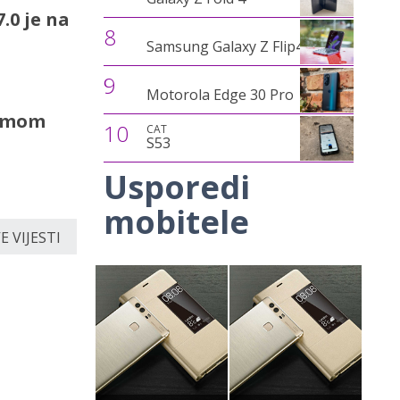
.0 je na
8
Samsung Galaxy Z Flip4
9
Motorola Edge 30 Pro
zumom
10
CAT
S53
Usporedi
mobitele
 VIJESTI