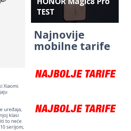
HONOR Magic8 Pro
TEST
Najnovije
mobilne tarife
i Xiaomi.
jaju
e uređaja,
joj klasi
iti to neće
10 serijom,