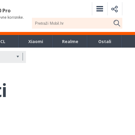
0 Pro
evne korisnike.
TCL
Xiaomi
Realme
Ostali
i