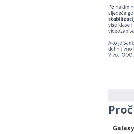
Po nekim ne
sljedeće g
stabilizaci
više klase i
videozapisa
Ako je Sams
definitivno
Vivo, IQOO,
Proč
Galaxy