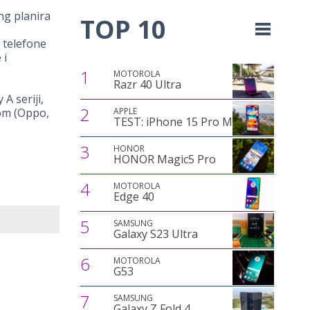
ng planira
TOP 10
 telefone
 i
1
MOTOROLA
Razr 40 Ultra
A seriji,
2
APPLE
jom (Oppo,
TEST: iPhone 15 Pro Max
3
HONOR
HONOR Magic5 Pro
4
MOTOROLA
Edge 40
5
SAMSUNG
Galaxy S23 Ultra
6
MOTOROLA
G53
7
SAMSUNG
Galaxy Z Fold 4