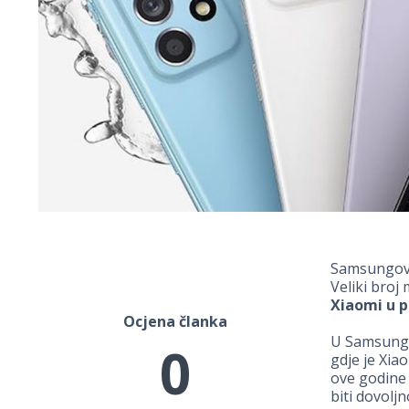
Samsungovu 
Veliki broj
Xiaomi u p
Ocjena članka
U Samsungu 
0
gdje je Xia
ove godine
biti dovolj