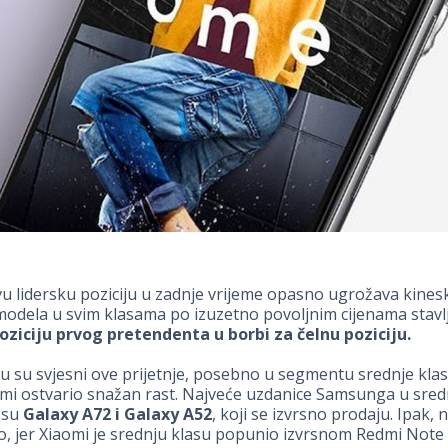
lidersku poziciju u zadnje vrijeme opasno ugrožava kinesk
 modela u svim klasama po izuzetno povoljnim cijenama stavl
oziciju prvog pretendenta u borbi za čelnu poziciju.
su svjesni ove prijetnje, posebno u segmentu srednje klas
omi ostvario snažan rast. Najveće uzdanice Samsunga u sredn
 su
Galaxy A72 i Galaxy A52
, koji se izvrsno prodaju. Ipak, n
no, jer Xiaomi je srednju klasu popunio izvrsnom Redmi Note 