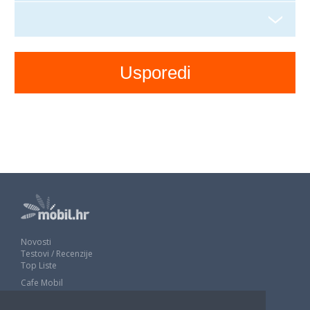
Novosti
Testovi / Recenzije
Top Liste
Cafe Mobil
Usporedi mobitele
Pojmovnik