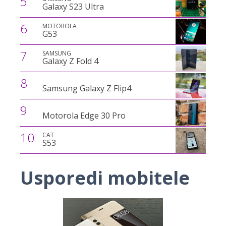
5
Galaxy S23 Ultra
6
MOTOROLA
G53
7
SAMSUNG
Galaxy Z Fold 4
8
Samsung Galaxy Z Flip4
9
Motorola Edge 30 Pro
10
CAT
S53
Usporedi mobitele