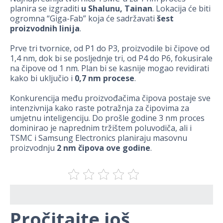
planira se izgraditi
u Shalunu, Tainan
. Lokacija će biti
ogromna “Giga-Fab” koja će sadržavati
šest
proizvodnih linija
.
Prve tri tvornice, od P1 do P3, proizvodile bi čipove od
1,4 nm, dok bi se posljednje tri, od P4 do P6, fokusirale
na čipove od 1 nm. Plan bi se kasnije mogao revidirati
kako bi uključio i
0,7 nm procese
.
Konkurencija među proizvođačima čipova postaje sve
intenzivnija kako raste potražnja za čipovima za
umjetnu inteligenciju. Do prošle godine 3 nm proces
dominirao je naprednim tržištem poluvodiča, ali i
TSMC i Samsung Electronics planiraju masovnu
proizvodnju
2 nm čipova ove godine
.
Pročitajte još