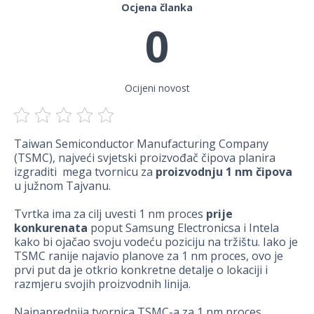
Ocjena članka
0
Ocijeni novost
Taiwan Semiconductor Manufacturing Company
(TSMC), najveći svjetski proizvođač čipova planira
izgraditi mega tvornicu za
proizvodnju 1 nm čipova
u južnom Tajvanu.
Tvrtka ima za cilj uvesti 1 nm proces
prije
konkurenata
poput Samsung Electronicsa i Intela
kako bi ojačao svoju vodeću poziciju na tržištu. Iako je
TSMC ranije najavio planove za 1 nm proces, ovo je
prvi put da je otkrio konkretne detalje o lokaciji i
razmjeru svojih proizvodnih linija.
Najnaprednija tvornica TSMC-a za 1 nm proces