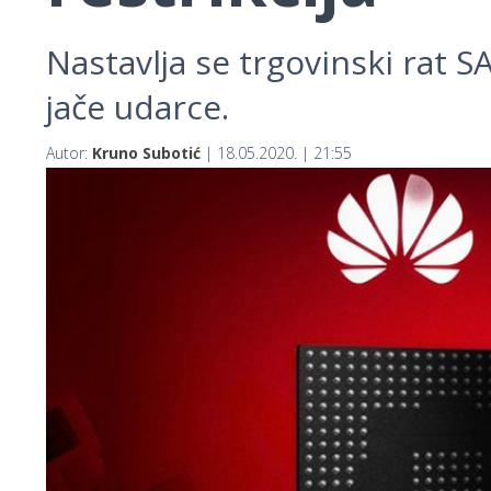
Nastavlja se trgovinski rat 
jače udarce.
Autor:
Kruno Subotić
| 18.05.2020. | 21:55