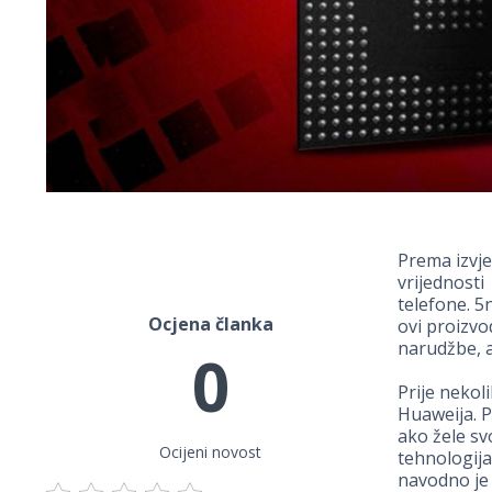
Prema izvje
vrijednosti
telefone. 5
Ocjena članka
ovi proizvo
narudžbe, al
0
Prije nekol
Huaweija. P
ako žele sv
Ocijeni novost
tehnologija
navodno je 