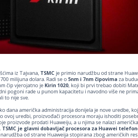
šćima iz Tajvana,
TSMC
je primio narudžbu od strane Huawe
 700 milijuna dolara. Radi se o
5nm i 7nm čipovima
za budu
nm čip vjerojatno je
Kirin 1020
, koji bi prvi trebao dobiti Ma
dni pogoni rade u punom kapacitetu i navodno više ne prim
i to nije sve.
iko dana američka administracija donijela je nove uredbe, koj
o ovoj uredbi, proizvođači procesora moraju ishoditi poseb
oje proizvode prodati Huaweiju, a u njima se nalazi američk
.
TSMC je glavni dobavljač procesora za Huawei telefon
narudžba od strane Huaweija stopirana zbog američkih restr