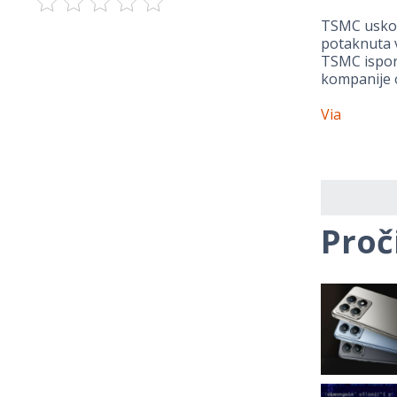
TSMC uskoro
potaknuta 
TSMC isporu
kompanije o
Via
Proč