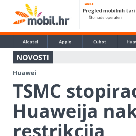
TARIFE
Pregled mobilnih tari
Što nude operateri
Alcatel
Apple
Cubot
Hua
NOVOSTI
Huawei
TSMC stopira
Huaweija nak
restrikcija