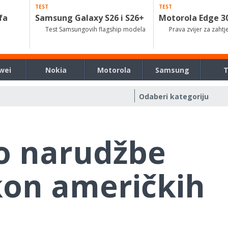
TEST
TEST
fa
Samsung Galaxy S26 i S26+
Motorola Edge 3
Test Samsungovih flagship modela
Prava zvijer za zahtj
wei
Nokia
Motorola
Samsung
o narudžbe
on američkih