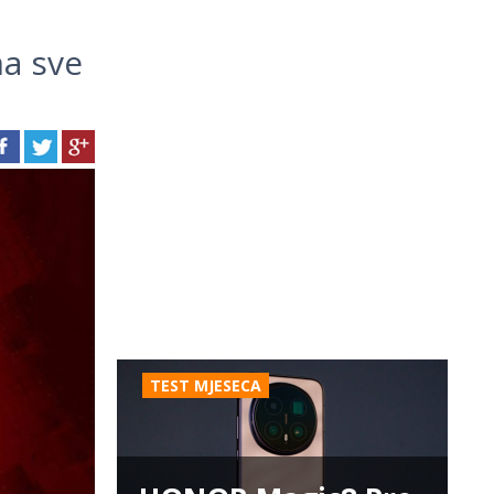
ma sve
TEST MJESECA