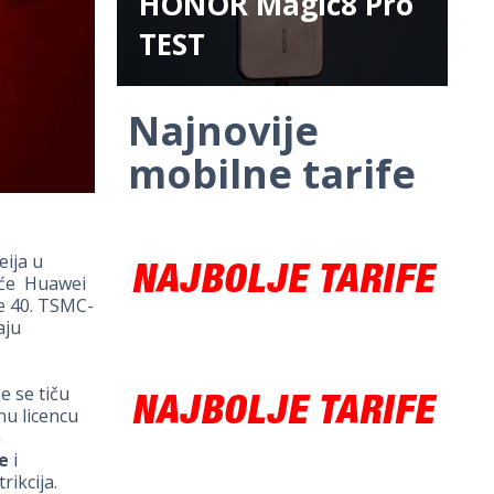
HONOR Magic8 Pro
TEST
Najnovije
mobilne tarife
ija u
će Huawei
te 40. TSMC-
aju
e se tiču
nu licencu
a
e
i
ikcija.