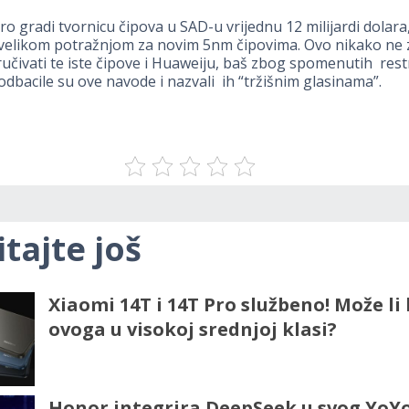
 gradi tvornicu čipova u SAD-u vrijednu 12 milijardi dolar
velikom potražnjom za novim 5nm čipovima. Ovo nikako ne z
čivati te iste čipove i Huaweiju, baš zbog spomenutih restr
dbacile su ove navode i nazvali ih “tržišnim glasinama”.
itajte još
Xiaomi 14T i 14T Pro službeno! Može li 
ovoga u visokoj srednjoj klasi?
Honor integrira DeepSeek u svog YoY