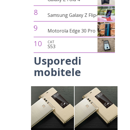
8
Samsung Galaxy Z Flip4
9
Motorola Edge 30 Pro
10
CAT
S53
Usporedi
mobitele