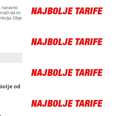
a, naravno
nači da će
ikcija. Obje
bolje od
o