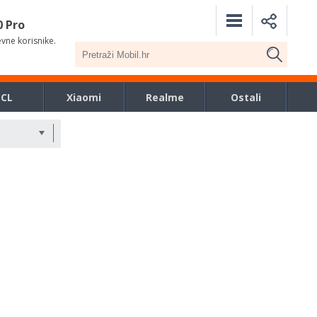
0 Pro
evne korisnike.
TCL
Xiaomi
Realme
Ostali