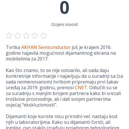
0
Ocijeni novost
Tvrtka
AKHAN Semiconductor
još je krajem 2016.
godine najavila mogućnost dijamantnog ekrana na
mobitelima za 2017.
Kao što znamo, to se nije ostvarilo, ali sada daju
konkretnije informacije i najavljuju da u suradnji sa (za
sada neimenovanom) tvrtkom pripremaju prvi takav
uređaj za 2019. godinu, prenosi
CNET
. Odlučili su se
za suradnju s manjim brojem partnera kako bi srezali
troškove proizvodnje, ali i dali svojim partnerima
osjećaj “ekskluzivnosti”.
Dijamanti koje koriste nisu prirodni već nastaju kod
njih u laboratorijima. Kako su dijamanti čvrsti, ali
lomljivi, ovo staklo izrađuju posebnom tehnologijom