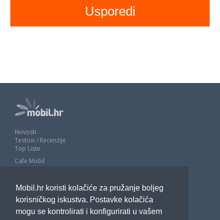
Novosti
Testovi / Recenzije
Top Liste
Cafe Mobil
Usporedi mobitele
Pojmovnik
Mobil.hr koristi kolačiće za pružanje boljeg
Impressum
Marketing
korisničkog iskustva. Postavke kolačića
Pravne odredbe
mogu se kontrolirati i konfigurirati u vašem
Izjava o privatnosti