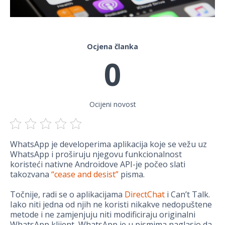
Ocjena članka
0
Ocijeni novost
WhatsApp je developerima aplikacija koje se vežu uz
WhatsApp i proširuju njegovu funkcionalnost
koristeći nativne Androidove API-je počeo slati
takozvana
“cease and desist”
pisma.
Točnije, radi se o aplikacijama
DirectChat
i Can’t Talk.
Iako niti jedna od njih ne koristi nikakve nedopuštene
metode i ne zamjenjuju niti modificiraju originalni
WhatsApp klijent, WhatsApp je u pismima naglasio da