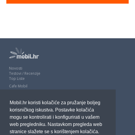
Novosti
Testovi / Recenzije
Top Liste
Cafe Mobil
Usporedi mobitele
Pojmovnik
Mobil.hr koristi kolačiće za pružanje boljeg
Impressum
Marketing
korisničkog iskustva. Postavke kolačića
Pravne odredbe
mogu se kontrolirati i konfigurirati u vašem
Izjava o privatnosti
web pregledniku. Nastavkom pregleda web
stranice slažete se s korištenjem kolačića.
POTRAŽITE NAS