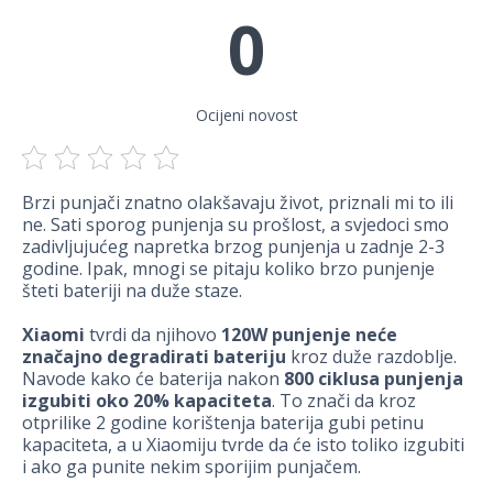
0
Ocijeni novost
Brzi punjači znatno olakšavaju život, priznali mi to ili
ne. Sati sporog punjenja su prošlost, a svjedoci smo
zadivljujućeg napretka brzog punjenja u zadnje 2-3
godine. Ipak, mnogi se pitaju koliko brzo punjenje
šteti bateriji na duže staze.
Xiaomi
tvrdi da njihovo
120W punjenje neće
značajno degradirati bateriju
kroz duže razdoblje.
Navode kako će baterija nakon
800 ciklusa punjenja
izgubiti oko 20% kapaciteta
. To znači da kroz
otprilike 2 godine korištenja baterija gubi petinu
kapaciteta, a u Xiaomiju tvrde da će isto toliko izgubiti
i ako ga punite nekim sporijim punjačem.