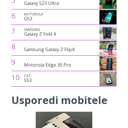
5
Galaxy S23 Ultra
6
MOTOROLA
G53
7
SAMSUNG
Galaxy Z Fold 4
8
Samsung Galaxy Z Flip4
9
Motorola Edge 30 Pro
10
CAT
S53
Usporedi mobitele