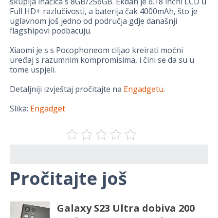
skuplja inačica s 8GB/256GB. Ekdan je 6.18 inčni LCD u
Full HD+ razlučivosti, a baterija čak 4000mAh, što je
uglavnom još jedno od područja gdje današnji
flagshipovi podbacuju.
Xiaomi je s s Pocophoneom ciljao kreirati moćni
uređaj s razumnim kompromisima, i čini se da su u
tome uspjeli.
Detaljniji izvještaj pročitajte na
Engadgetu
.
Slika:
Engadget
Pročitajte još
Galaxy S23 Ultra dobiva 200