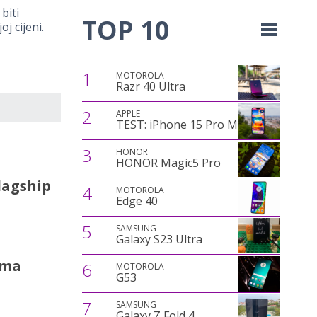
biti
TOP 10
j cijeni.
1
MOTOROLA
Razr 40 Ultra
2
APPLE
TEST: iPhone 15 Pro Max
3
HONOR
HONOR Magic5 Pro
lagship
4
MOTOROLA
Edge 40
5
SAMSUNG
Galaxy S23 Ultra
ima
6
MOTOROLA
G53
7
SAMSUNG
Galaxy Z Fold 4