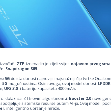
oizvođač
ZTE
iznenadio je cijeli svijet
najavom prvog sma
eće Snapdragon 865
.
ro 5G
doista donosi najnoviji i najsnažniji čip tvrtke Qualco
a 5G
mogućnostima. Osim ovoga, ovaj model donosi
LPDDR
ne,
UFS 3.0
i bateriju kapaciteta 4000mAh.
ro dolazi sa ZTE-ovim algoritmom
Z-Booster 2.0
nove gener
podjeljuje sistemske resurse putem AI-ja. Ovaj model podr
er
, inteligentno ubrzanje mreže.