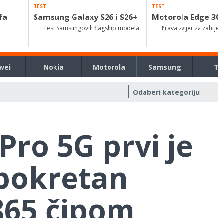
TEST
TEST
fa
Samsung Galaxy S26 i S26+
Motorola Edge 3
Test Samsungovih flagship modela
Prava zvijer za zahtj
wei
Nokia
Motorola
Samsung
Pro 5G prvi je
pokretan
865 čipom