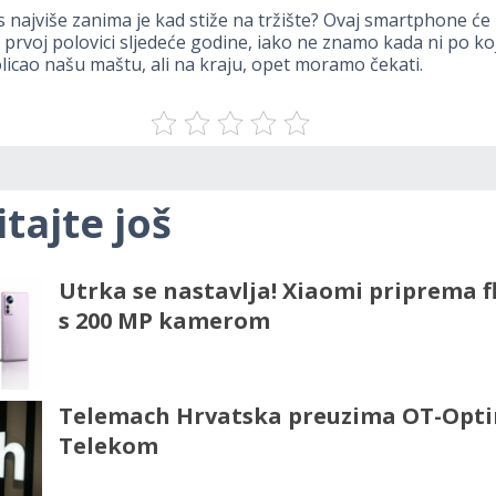
 najviše zanima je kad stiže na tržište? Ovaj smartphone će 
prvoj polovici sljedeće godine, iako ne znamo kada ni po kojo
licao našu maštu, ali na kraju, opet moramo čekati.
itajte još
Utrka se nastavlja! Xiaomi priprema f
s 200 MP kamerom
Telemach Hrvatska preuzima OT-Opt
Telekom