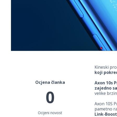
Kineski pr
koji pokr
Ocjena članka
Axon 10s P
zajedno s
0
velike brzi
Axon 10S P
pametno ras
Ocijeni novost
Link-Boost