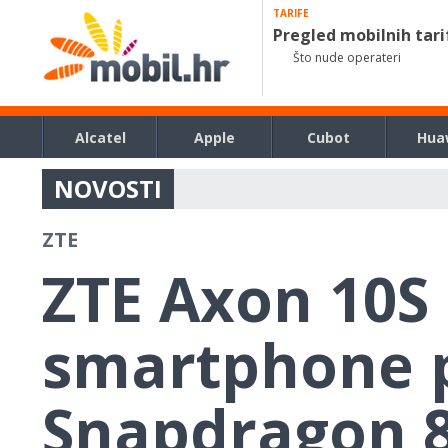
TARIFE
Pregled mobilnih tari
Što nude operateri
Alcatel
Apple
Cubot
Hua
NOVOSTI
ZTE
ZTE Axon 10S 
smartphone 
Snapdragon 