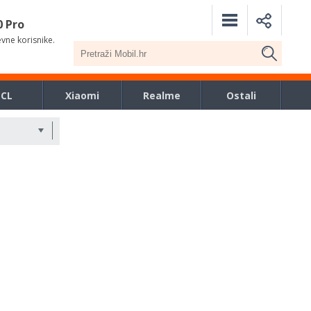
0 Pro
evne korisnike.
TCL
Xiaomi
Realme
Ostali