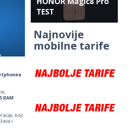
HONOR Magic8 Pro
TEST
Najnovije
mobilne tarife
rtphonea
mm,
5 RAM
acije, koji
žava i