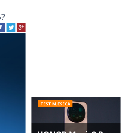
5?
TEST MJESECA