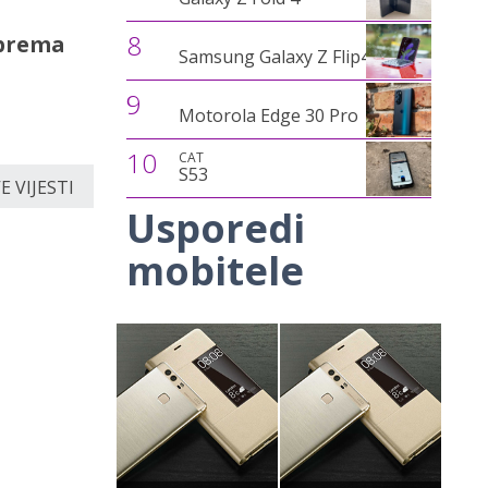
8
iprema
Samsung Galaxy Z Flip4
9
Motorola Edge 30 Pro
10
CAT
S53
 VIJESTI
Usporedi
mobitele