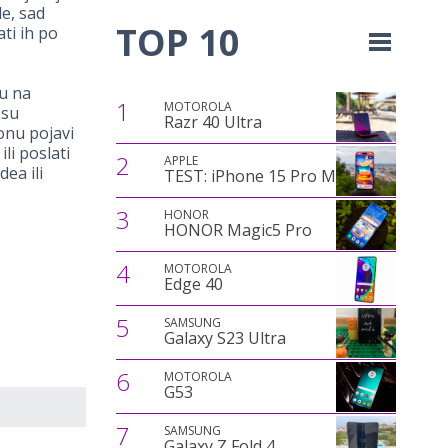
e, sad
TOP 10
ti ih po
u na
1
MOTOROLA
 su
Razr 40 Ultra
onu pojavi
li poslati
2
APPLE
dea ili
TEST: iPhone 15 Pro Max
3
HONOR
HONOR Magic5 Pro
4
MOTOROLA
Edge 40
5
SAMSUNG
Galaxy S23 Ultra
6
MOTOROLA
G53
7
SAMSUNG
Galaxy Z Fold 4