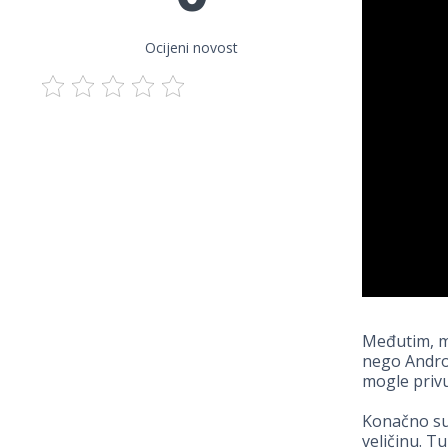
Ocijeni novost
Međutim, mn
nego Andro
mogle privu
Konačno s
veličinu. Tu