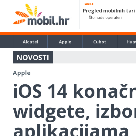
TARIFE
Pregled mobilnih tari
Što nude operateri
Alcatel
Apple
Cubot
Hua
NOVOSTI
Apple
iOS 14 konač
widgete, izbo
aplikacijama, s