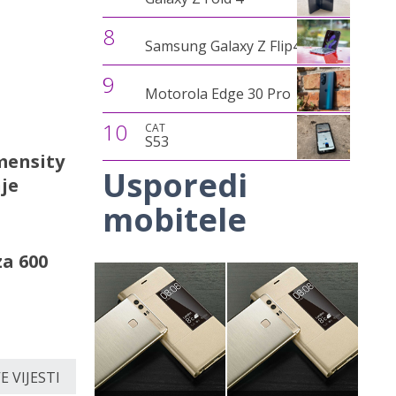
8
Samsung Galaxy Z Flip4
9
Motorola Edge 30 Pro
10
CAT
S53
mensity
Usporedi
nje
mobitele
za 600
 VIJESTI