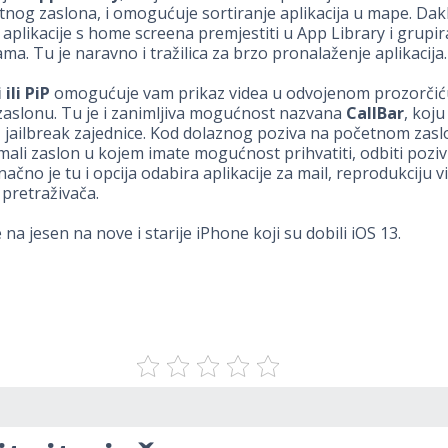
tnog zaslona, i omogućuje sortiranje aplikacija u mape. Dakl
aplikacije s home screena premjestiti u App Library i grupira
ama. Tu je naravno i tražilica za brzo pronalaženje aplikacija.
 ili PiP
omogućuje vam prikaz videa u odvojenom prozorčić
aslonu. Tu je i zanimljiva mogućnost nazvana
CallBar
, koju
iz jailbreak zajednice. Kod dolaznog poziva na početnom zasl
mali zaslon u kojem imate mogućnost prihvatiti, odbiti poziv i
čno je tu i opcija odabira aplikacije za mail, reprodukciju vi
pretraživača.
 na jesen na nove i starije iPhone koji su dobili iOS 13.