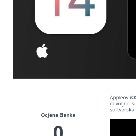
Appleov
iO
dovoljno: s
softverska 
Ocjena članka
0