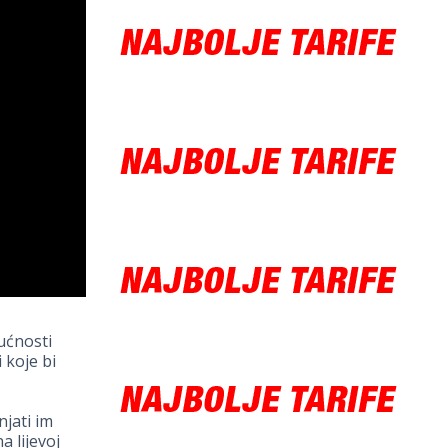
ućnosti
 koje bi
njati im
a lijevoj