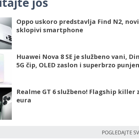
itajte još
Oppo uskoro predstavlja Find N2, novi
sklopivi smartphone
Huawei Nova 8 SE je službeno vani, Di
5G čip, OLED zaslon i superbrzo punje
Realme GT 6 službeno! Flagship killer 
eura
POGLEDAJTE SVE