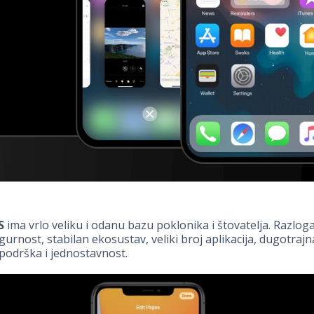
S
ima vrlo veliku i odanu bazu poklonika i štovatelja. Razlog
igurnost, stabilan ekosustav, veliki broj aplikacija, dugotrajn
podrška i jednostavnost.