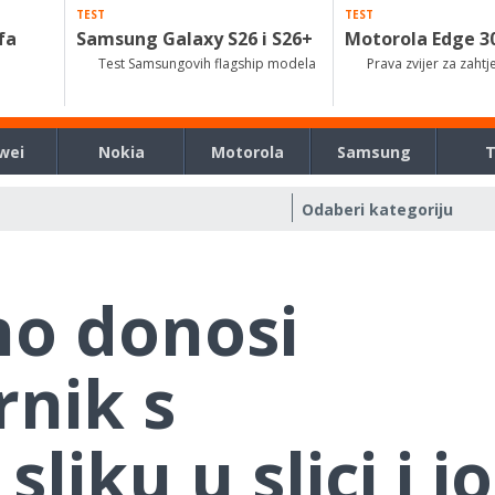
TEST
TEST
fa
Samsung Galaxy S26 i S26+
Motorola Edge 3
Test Samsungovih flagship modela
Prava zvijer za zahtj
wei
Nokia
Motorola
Samsung
no donosi
rnik s
liku u slici i j