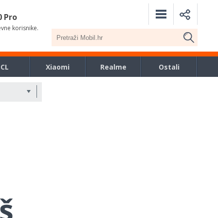
0 Pro
evne korisnike.
TCL
Xiaomi
Realme
Ostali
oš