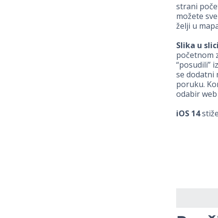
strani poče
možete sve 
želji u map
Slika u slici
početnom z
“posudili” 
se dodatni 
poruku. Kona
odabir web 
iOS 14
stiže