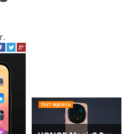
r.
TEST MJESECA