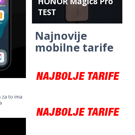
HONOR Magic8 Pro
TEST
Najnovije
mobilne tarife
a za to ima
a