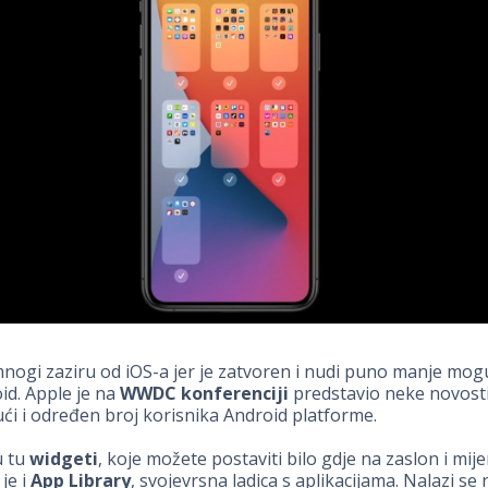
ogi zaziru od iOS-a jer je zatvoren i nudi puno manje mog
id. Apple je na
WWDC
konferenciji
predstavio neke novosti
ći i određen broj korisnika Android platforme.
u tu
widgeti
, koje možete postaviti bilo gdje na zaslon i mije
 je i
App Library
, svojevrsna ladica s aplikacijama. Nalazi se n