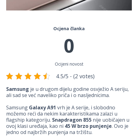
Ocjena članka
0
Ocijeni novost
4.5/5 - (2 votes)
Samsung
je u drugom dijelu godine osvježio A seriju,
ali sad se već naveliko priča i o nasljednicima.
Samsung
Galaxy A91
vrh je A serije, i slobodno
možemo reći da nekim karakteristikama zalazi u
flagship kategoriju.
Snapdragon 855
nije uobičajen u
ovoj klasi uređaja, kao ni
45 W brzo punjenje
. Ovo je
jedno od najbržih punjenja na tržištu.