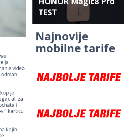
HONOR Magic8 Pro
TEST
Najnovije
mobilne tarife
vas
elja
imanje video
li odmah
skop je
ga), ali za
pchata i
vi” karticu
ma kojih
te.