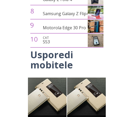
8
Samsung Galaxy Z Flip4
9
Motorola Edge 30 Pro
10
CAT
S53
Usporedi
mobitele