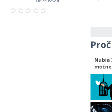
Ocijeni novost
Proč
Nubia 
moćne 