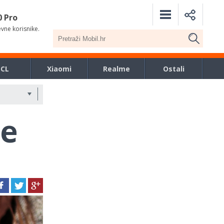
0 Pro
evne korisnike.
TCL
Xiaomi
Realme
Ostali
je