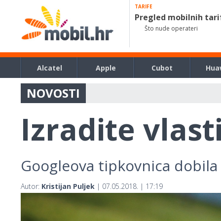
TARIFE
Pregled mobilnih tari
Što nude operateri
Alcatel
Apple
Cubot
Hua
NOVOSTI
Izradite vlast
Googleova tipkovnica dobil
Autor:
Kristijan Puljek
| 07.05.2018. | 17:19