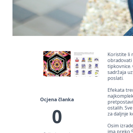
Koristite l
obradovati 
tipkovnice.
sadržaja uz
poslati.
Efekata tre
najkompleks
Ocjena članka
pretpostavit
0
ostalih. Sv
za daljnje k
Osim izrade
ima preko 5