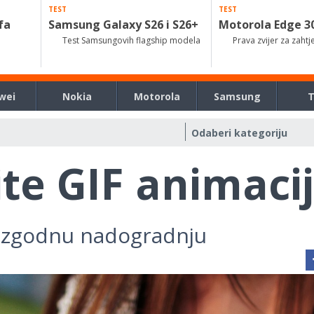
TEST
TEST
fa
Samsung Galaxy S26 i S26+
Motorola Edge 3
Test Samsungovih flagship modela
Prava zvijer za zahtj
wei
Nokia
Motorola
Samsung
ite GIF animaci
a zgodnu nadogradnju