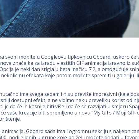
i na svom mobitelu Googleovu tipkovnicu Gboard, uskoro će 
nova značajka za izradu vlastitih GIF animacija izravno iz suč
 Opcija je neki dan stigla u beta inačicu 7.2, a omogućuje sn
 nekolicinu efekata koje potom možete spremiti u galeriju i
nutačno ima svega sedam i nisu previše impresivni (kaleido
niji dostupni efekt, a ne vidimo neku preveliku korist od nje
i je da će ih kasnije biti više i da će se razvijati u smjeru Sna
e će vaše kreacije biti spremljene u novu “My GIFs / Moji GIF-o
orištenje.
 animacija, Gboard sada ima i ogromnu sekciju s naljepnica
00, podijeljenih u grupe koje po želji možete dodati u favori