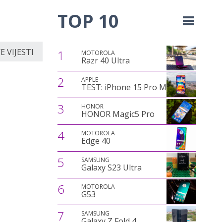
TOP 10
 VIJESTI
1
MOTOROLA
Razr 40 Ultra
2
APPLE
TEST: iPhone 15 Pro Max
3
HONOR
HONOR Magic5 Pro
4
MOTOROLA
Edge 40
5
SAMSUNG
Galaxy S23 Ultra
6
MOTOROLA
G53
7
SAMSUNG
Galaxy Z Fold 4