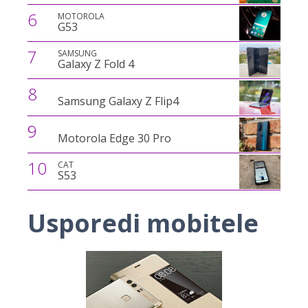
6
MOTOROLA
G53
7
SAMSUNG
Galaxy Z Fold 4
8
Samsung Galaxy Z Flip4
9
Motorola Edge 30 Pro
10
CAT
S53
Usporedi mobitele