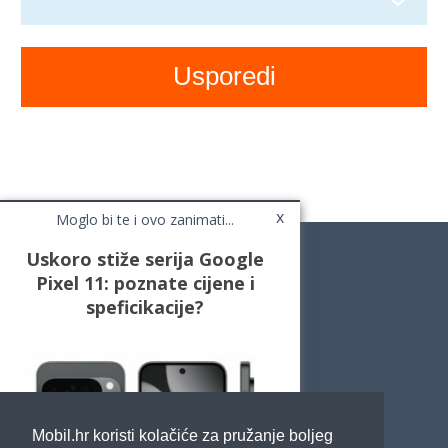
x
Moglo bi te i ovo zanimati...
Uskoro stiže serija Google
Pixel 11: poznate cijene i
speficikacije?
Novosti
Testovi / Recenzije
Top Liste
Cafe Mobil
Usporedi mobitele
Pojmovnik
Mobil.hr koristi kolačiće za pružanje boljeg
Impressum