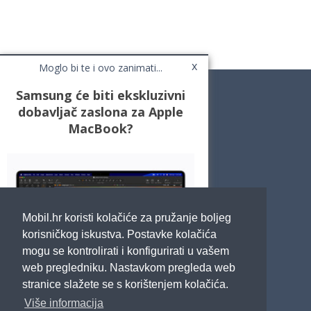
x
Moglo bi te i ovo zanimati...
Samsung će biti ekskluzivni
dobavljač zaslona za Apple
MacBook?
Novosti
Testovi / Recenzije
Top Liste
Cafe Mobil
Usporedi mobitele
Pojmovnik
Mobil.hr koristi kolačiće za pružanje boljeg
Impressum
Marketing
korisničkog iskustva. Postavke kolačića
Pravne odredbe
mogu se kontrolirati i konfigurirati u vašem
Izjava o privatnosti
web pregledniku. Nastavkom pregleda web
stranice slažete se s korištenjem kolačića.
POTRAŽITE NAS
Više informacija