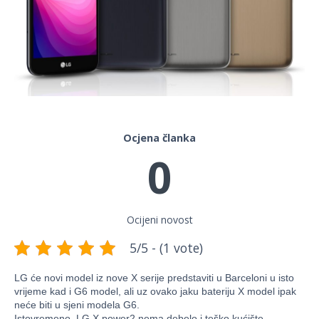
Ocjena članka
0
Ocijeni novost
5/5 - (1 vote)
LG će novi model iz nove X serije predstaviti u Barceloni u isto
vrijeme kad i G6 model, ali uz ovako jaku bateriju X model ipak
neće biti u sjeni modela G6.
Istovremeno,
LG X power2 nema debelo i teško kućište –