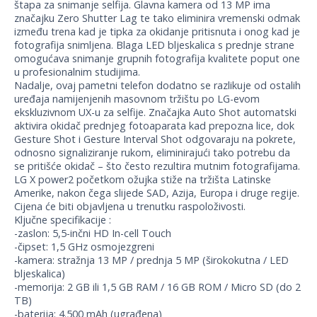
štapa za snimanje selfija. Glavna kamera od 13 MP ima
značajku Zero Shutter Lag te tako eliminira vremenski odmak
između trena kad je tipka za okidanje pritisnuta i onog kad je
fotografija snimljena. Blaga LED bljeskalica s prednje strane
omogućava snimanje grupnih fotografija kvalitete poput one
u profesionalnim studijima.
Nadalje, ovaj pametni telefon dodatno se razlikuje od ostalih
uređaja namijenjenih masovnom tržištu po LG-evom
ekskluzivnom UX-u za selfije. Značajka Auto Shot automatski
aktivira okidač prednjeg fotoaparata kad prepozna lice, dok
Gesture Shot i Gesture Interval Shot odgovaraju na pokrete,
odnosno signaliziranje rukom, eliminirajući tako potrebu da
se pritišće okidač – što često rezultira mutnim fotografijama.
LG X power2 početkom ožujka stiže na tržišta Latinske
Amerike, nakon čega slijede SAD, Azija, Europa i druge regije.
Cijena će biti objavljena u trenutku raspoloživosti.
Ključne specifikacije :
-zaslon: 5,5-inčni HD In-cell Touch
-čipset: 1,5 GHz osmojezgreni
-kamera: stražnja 13 MP / prednja 5 MP (širokokutna / LED
bljeskalica)
-memorija: 2 GB ili 1,5 GB RAM / 16 GB ROM / Micro SD (do 2
TB)
-baterija: 4.500 mAh (ugrađena)