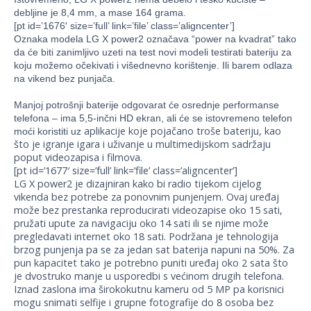
debljine je 8,4 mm, a mase 164 grama.
[pt id=’1676′ size=’full’ link=’file’ class=’aligncenter’]
Oznaka modela
LG X power2 označava “power na kvadrat” tako
da će biti zanimljivo uzeti na test novi modeli testirati bateriju za
koju možemo očekivati i višednevno korištenje. Ili barem odlaza
na vikend bez punjača.
Manjoj potrošnji baterije odgovarat će osrednje performanse
telefona – ima 5,5-inčni HD ekran, ali će se istovremeno telefon
aplikacije koje pojačano troše bateriju, kao
moći koristiti uz
što je igranje igara i uživanje u multimedijskom sadržaju
poput videozapisa i filmova.
[pt id=’1677′ size=’full’ link=’file’ class=’aligncenter’]
LG X power2 je dizajniran kako bi radio tijekom cijelog
vikenda bez potrebe za ponovnim punjenjem. Ovaj uređaj
može bez prestanka reproducirati videozapise oko 15 sati,
pružati upute za navigaciju oko 14 sati ili se njime može
pregledavati internet oko 18 sati. Podržana je tehnologija
brzog punjenja pa se za jedan sat baterija napuni na 50%. Za
pun kapacitet tako je potrebno puniti uređaj oko 2 sata što
je dvostruko manje u usporedbi s većinom drugih telefona.
Iznad zaslona ima širokokutnu kameru od 5 MP pa korisnici
mogu snimati selfije i grupne fotografije do 8 osoba bez