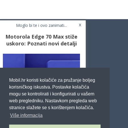
x
Moglo bi te i ovo zanimati...
Motorola Edge 70 Max stiže
uskoro: Poznati novi detalji
Novosti
Testovi / Recenzije
Top Liste
Cafe Mobil
Usporedi mobitele
Pojmovnik
Mobil.hr koristi kolačiće za pružanje boljeg
Impressum
Marketing
korisničkog iskustva. Postavke kolačića
Pravne odredbe
mogu se kontrolirati i konfigurirati u vašem
Izjava o privatnosti
web pregledniku. Nastavkom pregleda web
stranice slažete se s korištenjem kolačića.
POTRAŽITE NAS
Više informacija