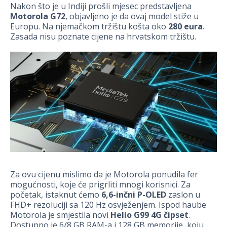
Nakon što je u Indiji prošli mjesec predstavljena
Motorola G72
, objavljeno je da ovaj model stiže u
Europu. Na njemačkom tržištu košta oko
280 eura
.
Zasada nisu poznate cijene na hrvatskom tržištu.
Za ovu cijenu mislimo da je Motorola ponudila fer
mogućnosti, koje će prigrliti mnogi korisnici. Za
početak, istaknut ćemo
6,6-inčni P-OLED
zaslon u
FHD+ rezoluciji sa 120 Hz osvježenjem. Ispod haube
Motorola je smjestila novi
Helio G99 4G čipset
.
Dostupno je 6/8 GB RAM-a i 128 GB memorije, koju