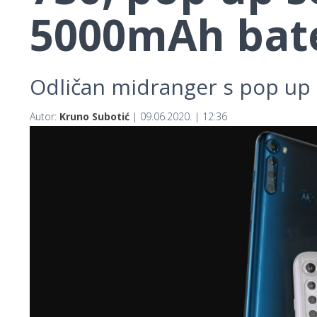
5000mAh bate
Odličan midranger s pop up
Autor:
Kruno Subotić
| 09.06.2020. | 12:36