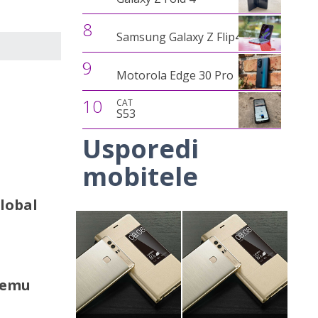
8
Samsung Galaxy Z Flip4
9
Motorola Edge 30 Pro
10
CAT
S53
Usporedi
mobitele
Global
olemu