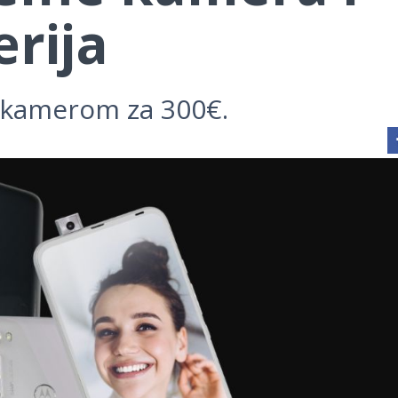
rija
 kamerom za 300€.