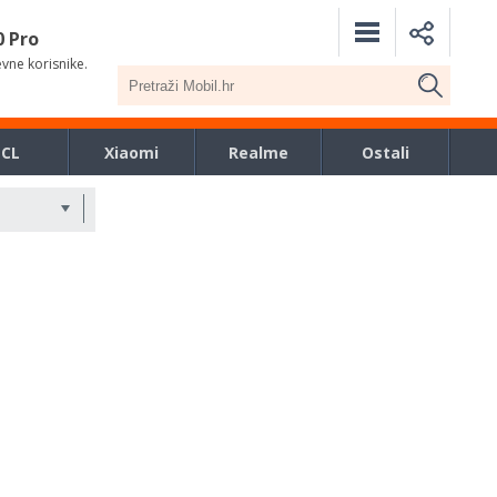
0 Pro
evne korisnike.
TCL
Xiaomi
Realme
Ostali