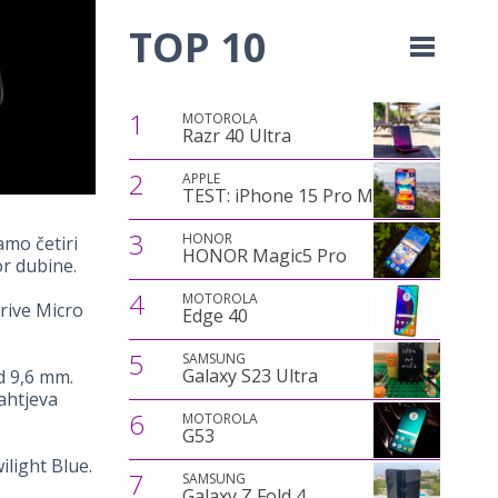
TOP 10
1
MOTOROLA
Razr 40 Ultra
2
APPLE
TEST: iPhone 15 Pro Max
3
HONOR
mo četiri
HONOR Magic5 Pro
or dubine.
4
MOTOROLA
rive Micro
Edge 40
5
SAMSUNG
Galaxy S23 Ultra
od 9,6 mm.
zahtjeva
6
MOTOROLA
G53
ilight Blue.
7
SAMSUNG
Galaxy Z Fold 4