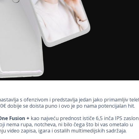
astavlja s ofenzivom i predstavlja jedan jako primamljiv tel
00€ dobije se doista puno i ovo je po nama potencijalan hit.
One Fusion +
kao najveću prednost ističe 6,5 inča IPS zaslon
 koji nema rupa, notcheva, ni bilo čega što bi vas ometalo u
u video zapisa, igara i ostalih multimedijskih sadržaja.