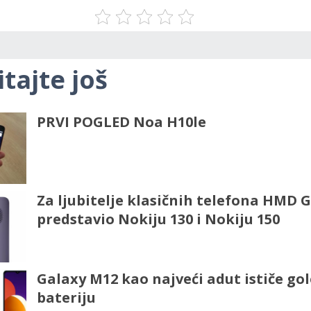
itajte još
PRVI POGLED Noa H10le
Za ljubitelje klasičnih telefona HMD 
predstavio Nokiju 130 i Nokiju 150
Galaxy M12 kao najveći adut ističe g
bateriju