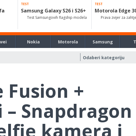
TEST
TEST
fa
Samsung Galaxy S26 i S26+
Motorola Edge 3
Test Samsungovih flagship modela
Prava zvijer za zahtj
wei
Nokia
Motorola
Samsung
 Fusion +
i – Snapdragon
elfie kamera i