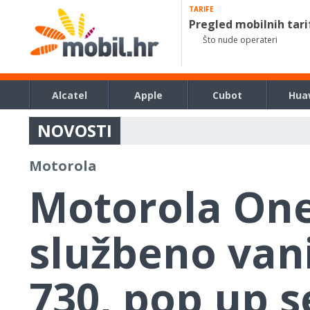
TARIFE
Pregled mobilnih tari
Što nude operateri
Alcatel
Apple
Cubot
Hua
NOVOSTI
Motorola
Motorola One
službeno van
730, pop up s