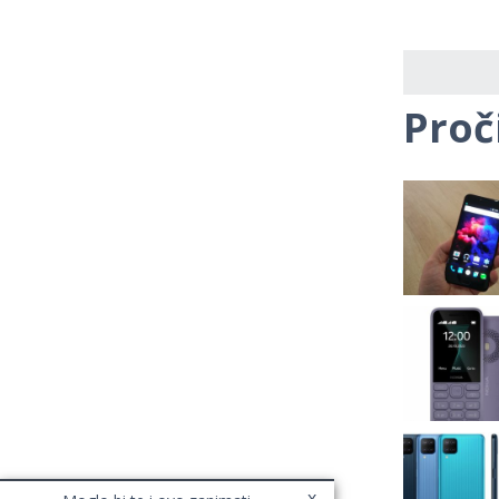
Proč
x