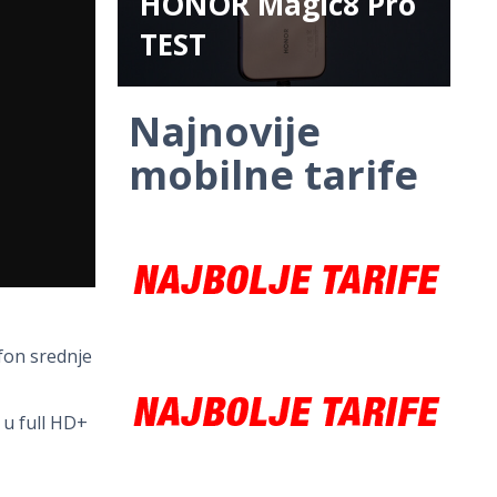
HONOR Magic8 Pro
TEST
Najnovije
mobilne tarife
efon srednje
 u full HD+