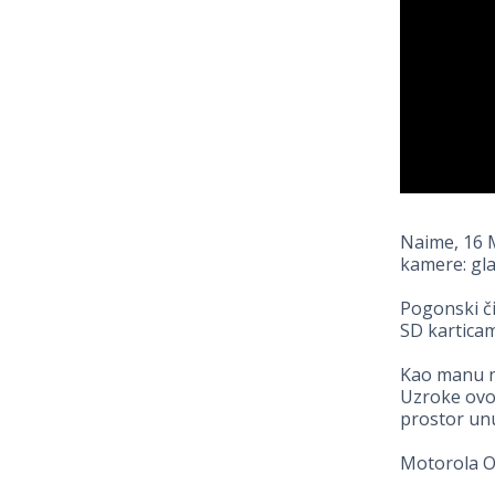
Naime, 16 
kamere: gl
Pogonski č
SD karticam
Kao manu n
Uzroke ovom
prostor unu
Motorola On