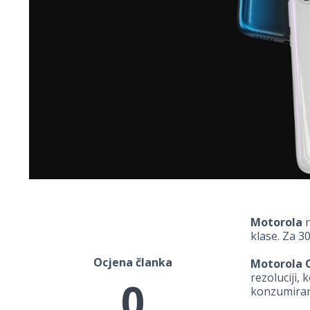
Motorola
n
klase. Za 3
Ocjena članka
Motorola 
rezoluciji,
0
konzumiranj