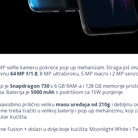
MP selfie kameru pokreće pop up mehanizam. Straga još ima
avnu
64 MP f/1.8
, 8 MP ultraširoku, 5 MP macro i 2 MP senz
ip je
Snapdragon 730
s 6 GB RAM-a i 128 GB memorije proši
a. Baterija je
5000
mAh
s podrškom za 15W punjenje.
avodimo prilično veliku
masu uređaja od 210g
i debljinu 
e treba tražiti u velikoj bateriji i pop up mehanizmu, koji 
tar kućišta.
e Fusion + dolazi u dvije boje kućišta: Moonlight White i Tw