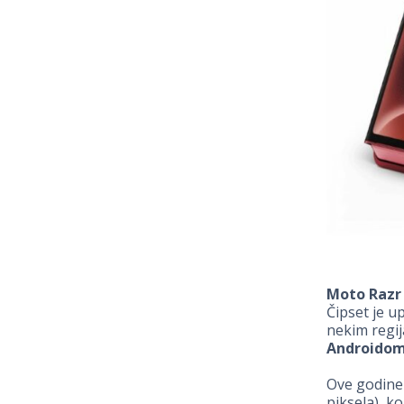
Moto Razr 
Čipset je 
nekim regij
Androidom
Ove godine 
piksela), k