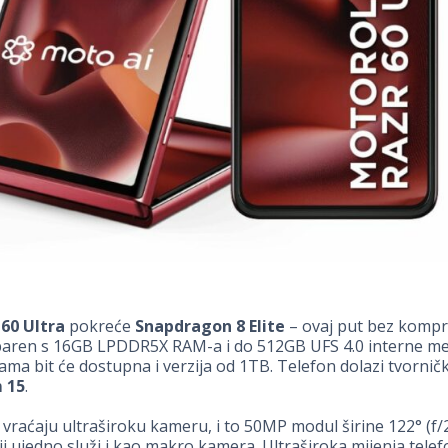
60 Ultra
pokreće
Snapdragon 8 Elite
– ovaj put bez kompr
uparen s 16GB LPDDR5X RAM-a i do 512GB UFS 4.0 interne me
ama bit će dostupna i verzija od 1TB. Telefon dolazi tvorničk
 15
.
vraćaju ultraširoku kameru, i to 50MP modul širine 122° (f/
oji ujedno služi i kao makro kamera. Ultraširoka mijenja tel