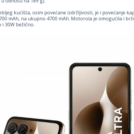
, u odnosu na 189 g).
bljeg kućišta, osim povećane izdržljivosti, je i povećanje ka
 700 mAh, na ukupno 4700 mAh. Motorola je omogućila i brž
 i 30W bežično.