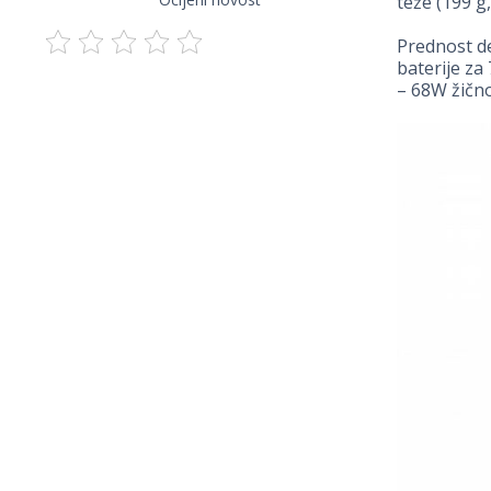
teže (199 g
Prednost de
baterije za
– 68W žično