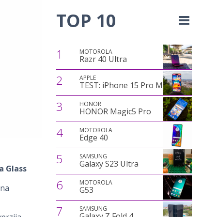
TOP 10
1
MOTOROLA
Razr 40 Ultra
2
APPLE
TEST: iPhone 15 Pro Max
3
HONOR
HONOR Magic5 Pro
4
MOTOROLA
Edge 40
5
SAMSUNG
Galaxy S23 Ultra
la Glass
6
MOTOROLA
 na
G53
7
SAMSUNG
Galaxy Z Fold 4