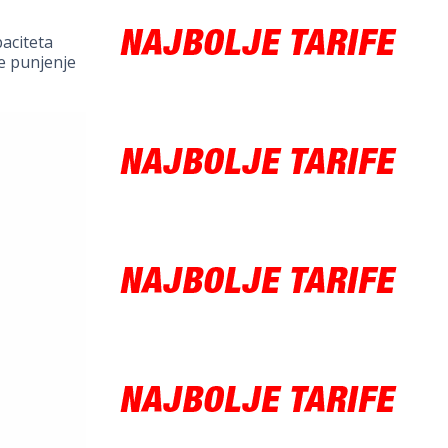
paciteta
e punjenje