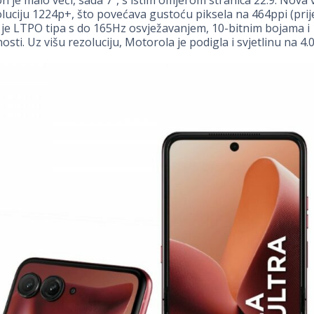
on je malo veći, sada 7”, s istim omjerom stranica 22:9. Nova 
luciju 1224p+, što povećava gustoću piksela na 464ppi (prije
 je LTPO tipa s do 165Hz osvježavanjem, 10-bitnim bojama i
sti. Uz višu rezoluciju, Motorola je podigla i svjetlinu na 4.0