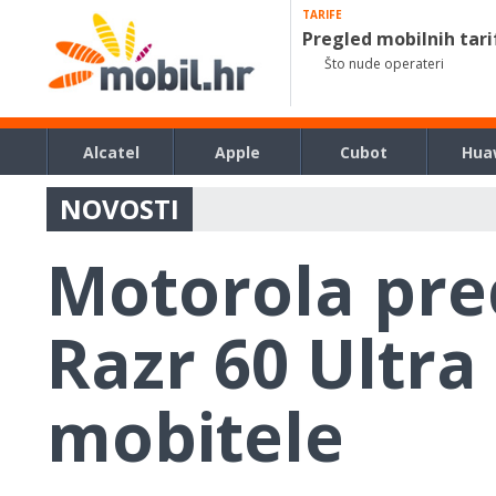
TARIFE
Pregled mobilnih tari
Što nude operateri
Alcatel
Apple
Cubot
Hua
NOVOSTI
Motorola pred
Razr 60 Ultra
mobitele