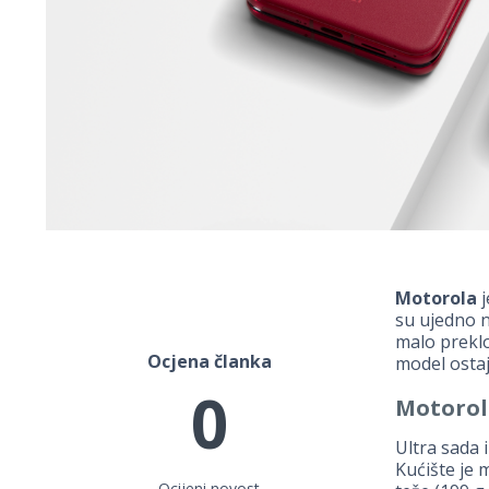
Motorola
j
su ujedno n
malo preklo
Ocjena članka
model ostaj
0
Motorol
Ultra sada 
Kućište je 
Ocijeni novost