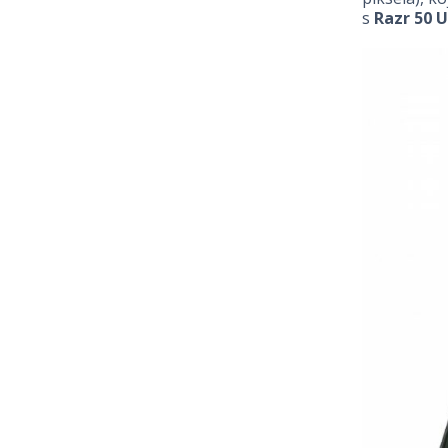
s
Razr 50 U