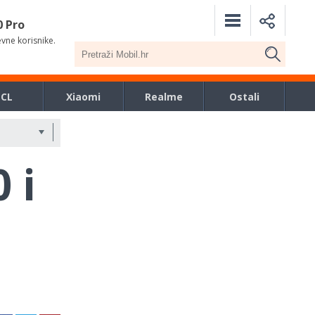
0 Pro
evne korisnike.
TCL
Xiaomi
Realme
Ostali
 i