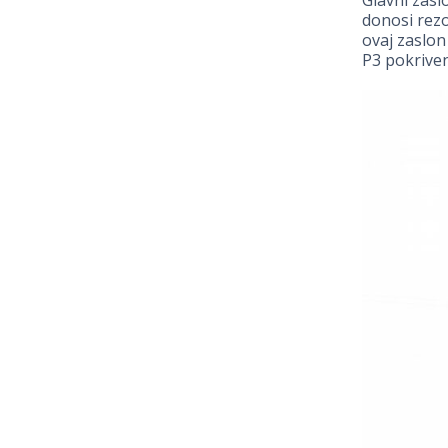
Glavni zasl
donosi rezo
ovaj zaslon
P3 pokriveno