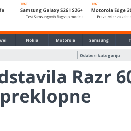
TEST
TEST
fa
Samsung Galaxy S26 i S26+
Motorola Edge 3
Test Samsungovih flagship modela
Prava zvijer za zahtj
wei
Nokia
Motorola
Samsung
stavila Razr 60
 preklopne