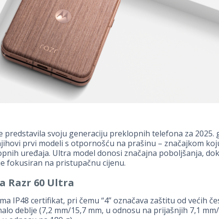
e predstavila svoju generaciju preklopnih telefona za 2025.
jihovi prvi modeli s otpornošću na prašinu – značajkom koj
pnih uređaja. Ultra model donosi značajna poboljšanja, do
e fokusiran na pristupačnu cijenu.
a Razr 60 Ultra
ima IP48 certifikat, pri čemu “4” označava zaštitu od većih čes
malo deblje (7,2 mm/15,7 mm, u odnosu na prijašnjih 7,1 mm/