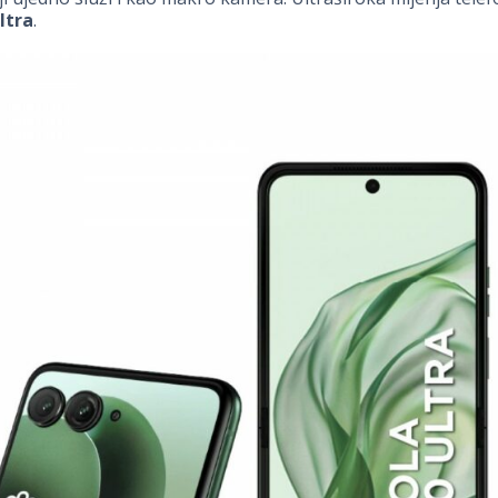
ltra
.