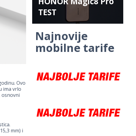
HONOR Magic8 Pro
TEST
Najnovije
mobilne tarife
 godinu. Ovo
u ima vrlo
k osnovni
tica.
15,3 mm) i