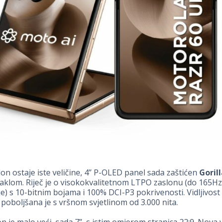
lon ostaje iste veličine, 4” P-OLED panel sada zaštićen
Goril
aklom. Riječ je o visokokvalitetnom LTPO zaslonu (do 165Hz
e) s 10-bitnim bojama i 100% DCI-P3 pokrivenosti. Vidljivost
oboljšana je s vršnom svjetlinom od 3.000 nita.