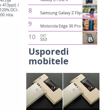
verzija
 413ppi). I
8
 120% DCI-
Samsung Galaxy Z Flip4
00 nita.
9
Motorola Edge 30 Pro
10
CAT
S53
Usporedi
mobitele