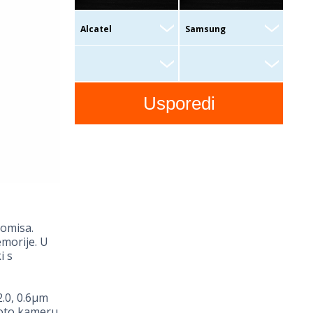
omisa.
morije. U
i s
2.0, 0.6µm
efoto kameru