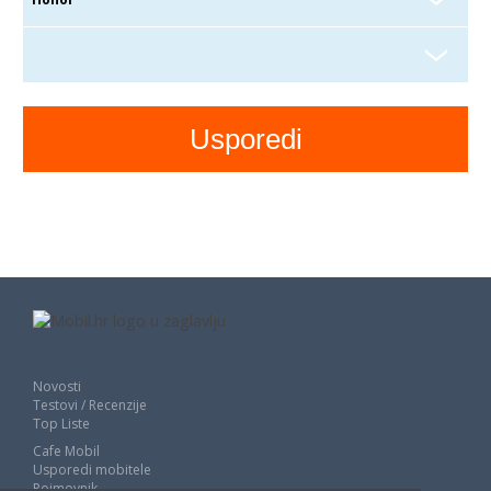
Novosti
Testovi / Recenzije
Top Liste
Cafe Mobil
Usporedi mobitele
Pojmovnik