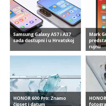
Samsung Galaxy A57 i A37
Mark Gu
sada dostupni i u Hrvatskoj
predsta
rujnu
HONOR 600 Pro: Znamo
HONOR 6
čipset i datum
fotogra