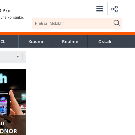
0 Pro
evne korisnike.
TCL
Xiaomi
Realme
Ostali
 u
 HONOR