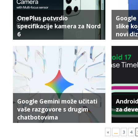
OnePlus potvrdio
Google 
specifikacije kamera za Nord
slike ko
6
novi di
Google Gemini može učitati
Android
vaše razgovore s drugim
za dev
chatbotovima
«
...
3
4