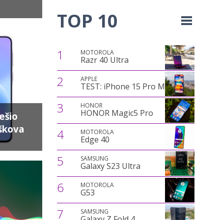
TOP 10
1
MOTOROLA
Razr 40 Ultra
2
APPLE
TEST: iPhone 15 Pro Max
3
HONOR
HONOR Magic5 Pro
ešio
škova
4
MOTOROLA
Edge 40
5
SAMSUNG
Galaxy S23 Ultra
6
MOTOROLA
G53
7
SAMSUNG
Galaxy Z Fold 4