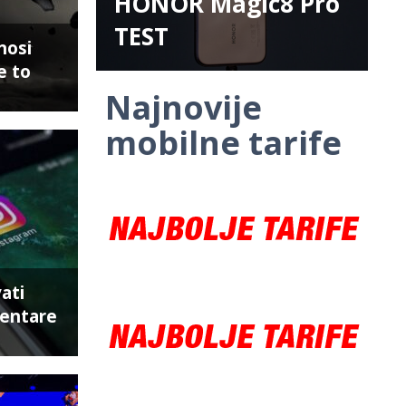
HONOR Magic8 Pro
TEST
nosi
e to
Najnovije
mobilne tarife
ati
entare