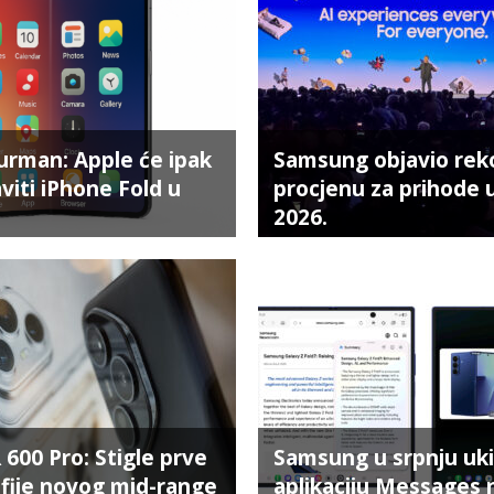
rman: Apple će ipak
Samsung objavio rek
viti iPhone Fold u
procjenu za prihode 
2026.
00 Pro: Stigle prve
Samsung u srpnju uk
fije novog mid-range
aplikaciju Messages 