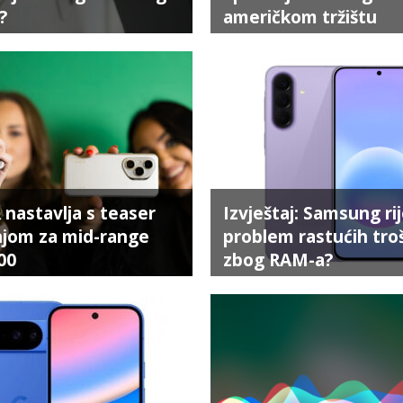
?
američkom tržištu
astavlja s teaser
Izvještaj: Samsung rij
jom za mid-range
problem rastućih tro
00
zbog RAM-a?