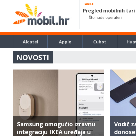
TARIFE
Pregled mobilnih tari
Što nude operateri
Alcatel
Apple
Cubot
Hua
NOVOSTI
Samsung omogućio izravnu
Vodič z
integraciju IKEA uređaja u
donose