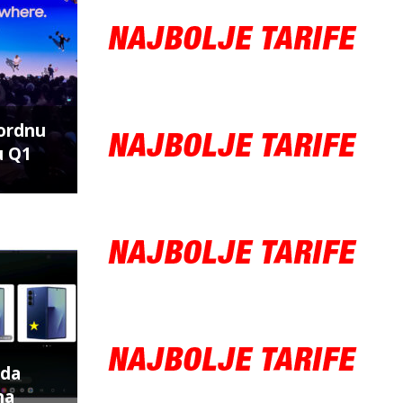
ordnu
u Q1
ida
na