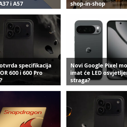
A37 i A57
shop-in-shop
potvrda specifikacija
Novi Google Pixel mo
R 600 i 600 Pro
imat će LED osvjetlje
?
straga?