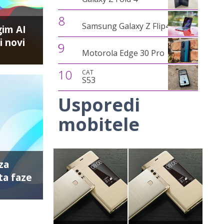
8
Samsung Galaxy Z Flip4
gim AI
 novi
9
Motorola Edge 30 Pro
10
CAT
S53
Usporedi
mobitele
za
ta faze