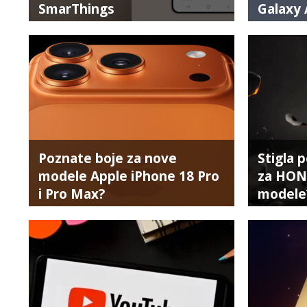
SmarThings
Galaxy 
Poznate boje za nove
Stigla 
modele Apple iPhone 18 Pro
za HONO
i Pro Max?
modele