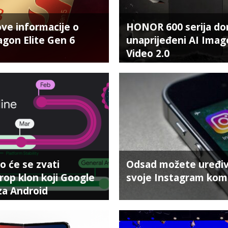
ove informacije o
HONOR 600 serija do
gon Elite Gen 6
unaprijeđeni AI Imag
Video 2.0
o će se zvati
Odsad možete uređiv
op klon koji Google
svoje Instagram kom
 za Android