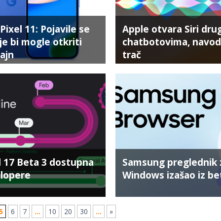
Pixel 11: Pojavile se
Apple otvara Siri dru
je bi mogle otkriti
chatbotovima, navodi
zajn
trač
 17 Beta 3 dostupna
Samsung preglednik 
elopere
Windows izašao iz be
5
6
7
...
10
20
30
...
»