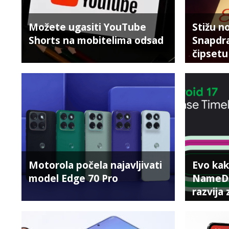
Možete ugasiti YouTube
Stižu n
Shorts na mobitelima odsad
Snapdra
čipsetu
Motorola počela najavljivati
Evo kak
model Edge 70 Pro
NameDr
razvija