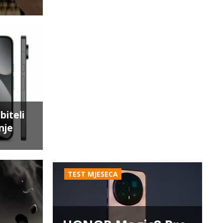
biteli
nje
TEST MJESECA