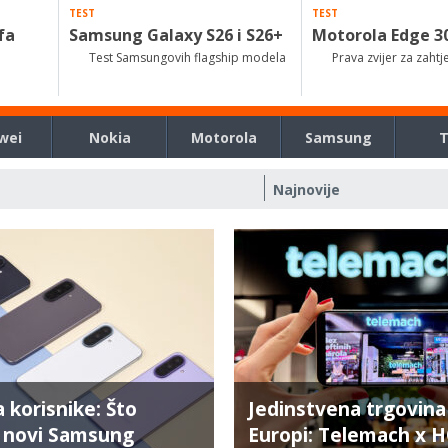
TEST
TEST
fa
Samsung Galaxy S26 i S26+
Motorola Edge 3
Test Samsungovih flagship modela
Prava zvijer za zahtj
wei
Nokia
Motorola
Samsung
a korisnike: Što
Jedinstvena trgovina
 novi Samsung
Europi: Telemach x