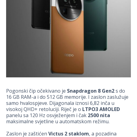
Pogonski čip očekivano je
Snapdragon 8 Gen2
s do
16 GB RAM-a i do 512 GB memorije. I zaslon zaslužuje
samo hvalospjeve. Dijagonala iznosi 6,82 inča u
visokoj QHD+ retoluciji. Riječ je o
LTPO3 AMOLED
panelu sa 120 Hz osvježenjem i čak
2500 nita
maksimalne svjetline u automatskom režimu.
Zaslon je zaštićen
Victus 2 staklom
, a pozadina