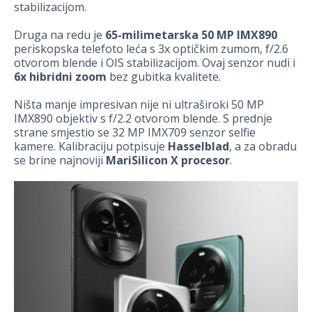
stabilizacijom.
Druga na redu je
65-milimetarska 50 MP IMX890
periskopska telefoto leća s 3x optičkim zumom, f/2.6
otvorom blende i OIS stabilizacijom. Ovaj senzor nudi i
6x hibridni zoom
bez gubitka kvalitete.
Ništa manje impresivan nije ni ultraširoki 50 MP
IMX890 objektiv s f/2.2 otvorom blende. S prednje
strane smjestio se 32 MP IMX709 senzor selfie
kamere. Kalibraciju potpisuje
Hasselblad
, a za obradu
se brine najnoviji
MariSilicon X procesor
.