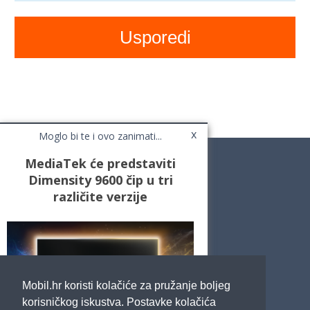
x
Moglo bi te i ovo zanimati...
MediaTek će predstaviti
Dimensity 9600 čip u tri
različite verzije
Novosti
Testovi / Recenzije
Top Liste
Cafe Mobil
Usporedi mobitele
Pojmovnik
Mobil.hr koristi kolačiće za pružanje boljeg
Impressum
Marketing
korisničkog iskustva. Postavke kolačića