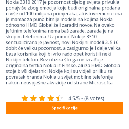
Nokia 3310 2017 je pozornost cijelog svijeta privukla
ponajviše zbog emocija koje budi originalna prodana
u više od 100 milijuna primjeraka, ali istovremeno ona
je mamac za puno bitnije modele na kojima Nokia
odnosno HMD Global želi zaraditi novce. Na ovako
jeftinim telefonima nema baš zarade, zarada je na
skupim telefonima. Uz pomoć Nokije 3310
senzualizirana je javnost, novi Nokijini modeli 3, 5 i 6
dobit će veliku pozornost, a zasigurno je i dalje velika
baza korisnika koji bi vrlo rado opet koristili neki
Nokijin telefon. Bez obzira što ga ne izrađuje
originalna tvrtka Nokia iz Finske, ali iza HMD Globala
stoje bivši djelatnici Nokije koji su vidjeli priliku za
povratak branda Nokia u svijet mobilne telefonije
nakon neuspješne akvizicije od strane Microsofta.
4.5/5 - (8 votes)
Specifikacije