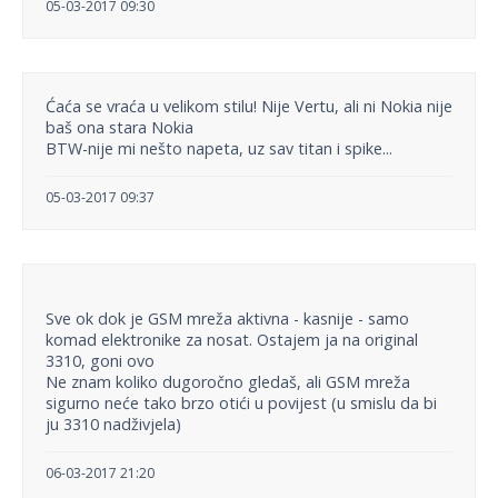
05-03-2017 09:30
Ćaća se vraća u velikom stilu! Nije Vertu, ali ni Nokia nije
baš ona stara Nokia
BTW-nije mi nešto napeta, uz sav titan i spike...
05-03-2017 09:37
Sve ok dok je GSM mreža aktivna - kasnije - samo
komad elektronike za nosat. Ostajem ja na original
3310, goni ovo
Ne znam koliko dugoročno gledaš, ali GSM mreža
sigurno neće tako brzo otići u povijest (u smislu da bi
ju 3310 nadživjela)
06-03-2017 21:20