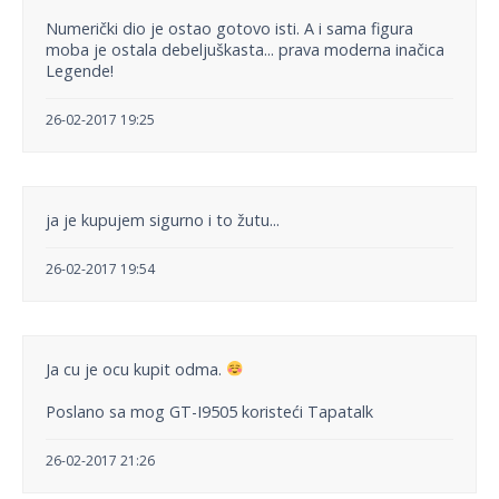
Numerički dio je ostao gotovo isti. A i sama figura
moba je ostala debeljuškasta... prava moderna inačica
Legende!
26-02-2017 19:25
ja je kupujem sigurno i to žutu...
26-02-2017 19:54
Ja cu je ocu kupit odma.
Poslano sa mog GT-I9505 koristeći Tapatalk
26-02-2017 21:26