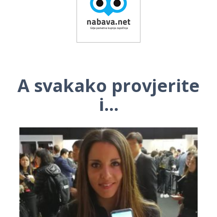
A svakako provjerite
i...