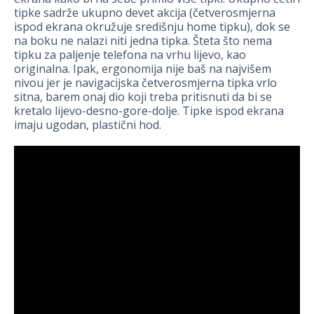
tipke sadrže ukupno devet akcija (četverosmjerna
ispod ekrana okružuje središnju home tipku), dok se
na boku ne nalazi niti jedna tipka. Šteta što nema
tipku za paljenje telefona na vrhu lijevo, kao
originalna. Ipak, ergonomija nije baš na najvišem
nivou jer je navigacijska četverosmjerna tipka vrlo
sitna, barem onaj dio koji treba pritisnuti da bi se
kretalo lijevo-desno-gore-dolje. Tipke ispod ekrana
imaju ugodan, plastični hod.