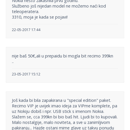
Nokia nešto zakasnila prvu godinu.
Službeno još nijedan model ne možemo naći kod
teleoperatera.
3310, moja je kada se pojavi!
22-05-2017 17:44
nije baš 50€,ali u prepaidu bi mogla bit recimo 399kn
..
23-05-2017 15:12
Još kada bi bila zapakirana u "special edition" paket.
Recimo VIP je uvijek imao ideja za VIPme komplete, pa
uz Nokiju dobiš i npr. USB stick s imenom Nokia.
Slažem se, cca 399kn bi bio baš hit. Ljudi bi to kupovali.
Malo nostalgije, malo noviteta, a sve u zanimljivom
pakiranju... Hajde ostani mirne glave uz takvu ponudu