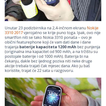
Unutar 23 podizbirnika na 2,4-inčnom ekranu
Nokije
3310 2017
vjerojatno se krije puno toga. Ipak, ovo nije
smartfon niti se tako Nokia 3310 ponaša – ovo je
obični featurephone koji će vam dati dane i dane
trajanja
baterije kapaciteta 1200 mAh
bez punjenja
(originalna ima kapacitet od 900 mAh, a na tržištu su
postojale baterije i od 1000 mAh). Baterija bi na
čekanju, dakle bez ijednog poziva niti neke druge
akcije trebala trajati čak mjesec dana. Ako ju baš
koristite, trajat će 22 sata u razgovoru.