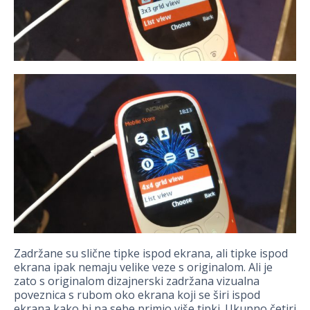
Zadržane su slične tipke ispod ekrana, ali tipke ispod
ekrana ipak nemaju velike veze s originalom. Ali je
zato s originalom dizajnerski zadržana vizualna
poveznica s rubom oko ekrana koji se širi ispod
ekrana kako bi na sebe primio više tipki. Ukupno četiri