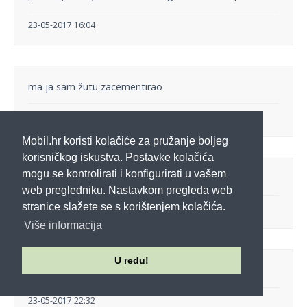
23-05-2017 16:04
ma ja sam žutu zacementirao
23-05-2017 17:47
Mobil.hr koristi kolačiće za pružanje boljeg
korisničkog iskustva. Postavke kolačića
mogu se kontrolirati i konfigurirati u vašem
Ja bih ipak original plavu boju, ako je moguće dobiti.
web pregledniku. Nastavkom pregleda web
stranice slažete se s korištenjem kolačića.
23-05-2017 20:29
Više informacija
U redu!
Ja bi uzeo dual sim, mislim da je ta tamno plava...
23-05-2017 22:32