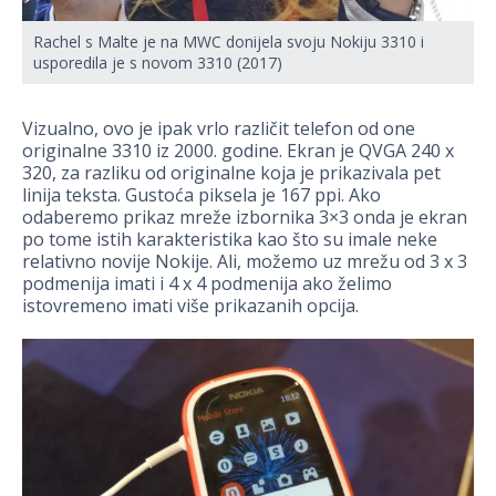
Rachel s Malte je na MWC donijela svoju Nokiju 3310 i
usporedila je s novom 3310 (2017)
Vizualno, ovo je ipak vrlo različit telefon od one
originalne 3310 iz 2000. godine. Ekran je QVGA 240 x
320, za razliku od originalne koja je prikazivala pet
linija teksta. Gustoća piksela je 167 ppi. Ako
odaberemo prikaz mreže izbornika 3×3 onda je ekran
po tome istih karakteristika kao što su imale neke
relativno novije Nokije. Ali, možemo uz mrežu od 3 x 3
podmenija imati i 4 x 4 podmenija ako želimo
istovremeno imati više prikazanih opcija.