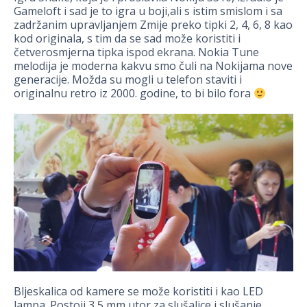
Gameloft i sad je to igra u boji,ali s istim smislom i sa
zadržanim upravljanjem Zmije preko tipki 2, 4, 6, 8 kao
kod originala, s tim da se sad može koristiti i
četverosmjerna tipka ispod ekrana. Nokia Tune
melodija je moderna kakvu smo čuli na Nokijama nove
generacije. Možda su mogli u telefon staviti i
originalnu retro iz 2000. godine, to bi bilo fora
Bljeskalica od kamere se može koristiti i kao LED
lampa. Postoji 3,5 mm utor za slušalice i slušanje