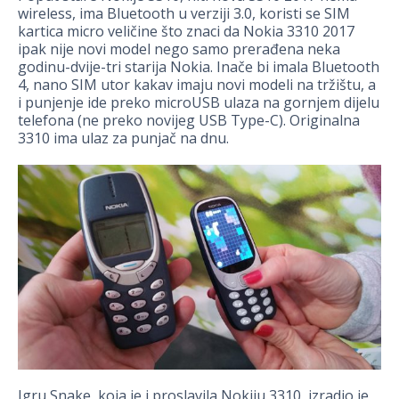
wireless, ima Bluetooth u verziji 3.0, koristi se SIM
kartica micro veličine što znaci da Nokia 3310 2017
ipak nije novi model nego samo prerađena neka
godinu-dvije-tri starija Nokia. Inače bi imala Bluetooth
4, nano SIM utor kakav imaju novi modeli na tržištu, a
i punjenje ide preko microUSB ulaza na gornjem dijelu
telefona (ne preko novijeg USB Type-C). Originalna
3310 ima ulaz za punjač na dnu.
Igru Snake, koja je i proslavila Nokiju 3310, izradio je