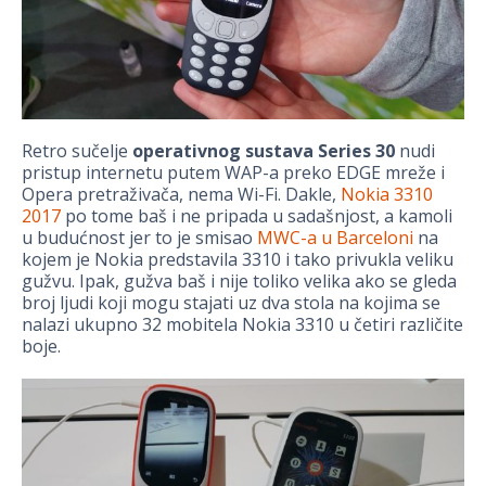
Retro sučelje
operativnog sustava Series 30
nudi
pristup internetu putem WAP-a preko EDGE mreže i
Opera pretraživača, nema Wi-Fi. Dakle,
Nokia 3310
2017
po tome baš i ne pripada u sadašnjost, a kamoli
u budućnost jer to je smisao
MWC-a u Barceloni
na
kojem je Nokia predstavila 3310 i tako privukla veliku
gužvu. Ipak, gužva baš i nije toliko velika ako se gleda
broj ljudi koji mogu stajati uz dva stola na kojima se
nalazi ukupno 32 mobitela Nokia 3310 u četiri različite
boje.