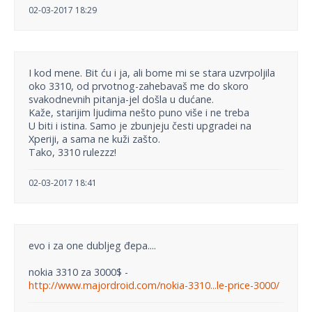
02-03-2017 18:29
I kod mene. Bit ću i ja, ali bome mi se stara uzvrpoljila
oko 3310, od prvotnog-zahebavaš me do skoro
svakodnevnih pitanja-jel došla u dućane.
Kaže, starijim ljudima nešto puno više i ne treba
U biti i istina. Samo je zbunjeju česti upgradei na
Xperiji, a sama ne kuži zašto.
Tako, 3310 rulezzz!
02-03-2017 18:41
evo i za one dubljeg đepa....
nokia 3310 za 3000$ -
http://www.majordroid.com/nokia-3310...le-price-3000/