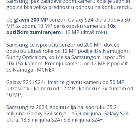
Samsung ipak zadržava zoom kameru koja je zadnjih
godina bila velika prednost u odnosu na konkurenciju.
Uz
glavni 200 MP
senzor, Galaxy S24 Ultra dobiva 50
MP 5x zoom, 10 MP periskopsku kameru s
10x
optičkim zumiranjem
i 12 MP ultraširoku.
Samsung će isporučiti senzor od 200 MP, dok će
opskrbu ultraširoke od 12 MP podijeliti s Namugom i
Sunny Opticalom, koji će sa Samsungom isporučiti
10x i 5x kamere. Prednju kameru od 12 MP isporučit
će Namuga i MCNEX.
Galaxy S24 i S24+ imat će glavnu kameru od 50 MP,
ultraširoku kameru od 12 MP i kameru s 3x zumom od
10 MP.
Samsung za 2024. godinu cilja na isporuku 35,2
milijuna Galaxy S24 serije – 15,9 milijuna Galaxy S24
Ultra, 13,5 milijuna S24 i 5,8 milijuna S24+.