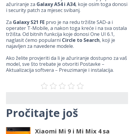
ažuriranje za
Galaxy A54 i A34
, koje osim toga donosi
i security patch za mjesec svibanj.
Za
Galaxy S21 FE
prvo je na redu tržište SAD-a i
operater T-Mobile, a nakon toga kreće i na sva ostala
tržišta. Od bitnih funkcija koje donosi One UI 6.1,
naglasit ćemo popularni
Circle to Search
, koji je
najavljen za navedene modele.
Ako želite provjeriti da li je ažuriranje dostupno za vaš
model, sve što trebate je otvoriti Postavke –
Aktualizacija softvera – Preuzimanje i instalacija.
Pročitajte još
Xiaomi Mi 9 i Mi Mix 4 sa