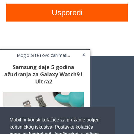
x
Moglo bi te i ovo zanimati...
Samsung daje 5 godina
ažuriranja za Galaxy Watch9 i
Ultra2
Novosti
Testovi / Recenzije
Top Liste
Cafe Mobil
Usporedi mobitele
Pojmovnik
Mobil.hr koristi kolačiće za pružanje boljeg
Impressum
Marketing
korisničkog iskustva. Postavke kolačića
Pravne odredbe