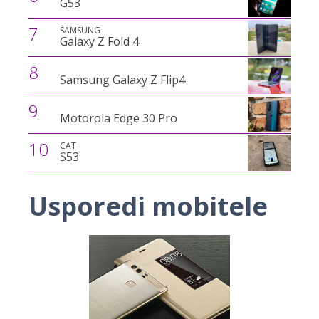
G53
7
SAMSUNG
Galaxy Z Fold 4
8
Samsung Galaxy Z Flip4
9
Motorola Edge 30 Pro
10
CAT
S53
Usporedi mobitele