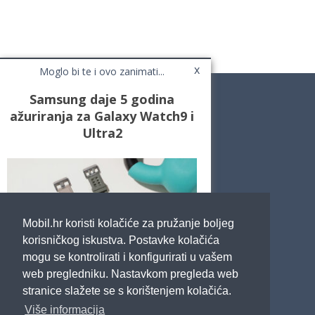
x
Moglo bi te i ovo zanimati...
Samsung daje 5 godina
ažuriranja za Galaxy Watch9 i
Ultra2
Novosti
Testovi / Recenzije
Top Liste
Cafe Mobil
Usporedi mobitele
Pojmovnik
Mobil.hr koristi kolačiće za pružanje boljeg
Impressum
Marketing
korisničkog iskustva. Postavke kolačića
Pravne odredbe
mogu se kontrolirati i konfigurirati u vašem
Izjava o privatnosti
web pregledniku. Nastavkom pregleda web
stranice slažete se s korištenjem kolačića.
POTRAŽITE NAS
Više informacija