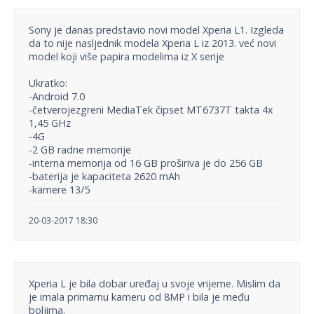
Sony je danas predstavio novi model Xperia L1. Izgleda
da to nije nasljednik modela Xperia L iz 2013. već novi
model koji više papira modelima iz X serije
Ukratko:
-Android 7.0
-četverojezgreni MediaTek čipset MT6737T takta 4x
1,45 GHz
-4G
-2 GB radne memorije
-interna memorija od 16 GB proširiva je do 256 GB
-baterija je kapaciteta 2620 mAh
-kamere 13/5
20-03-2017 18:30
Xperia L je bila dobar uređaj u svoje vrijeme. Mislim da
je imala primarnu kameru od 8MP i bila je među
boljima.