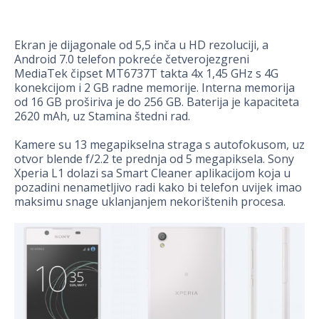
Ekran je dijagonale od 5,5 inča u HD rezoluciji, a
Android 7.0 telefon pokreće četverojezgreni
MediaTek čipset MT6737T takta 4x 1,45 GHz s 4G
konekcijom i 2 GB radne memorije. Interna memorija
od 16 GB proširiva je do 256 GB. Baterija je kapaciteta
2620 mAh, uz Stamina štedni rad.
Kamere su 13 megapikselna straga s autofokusom, uz
otvor blende f/2.2 te prednja od 5 megapiksela. Sony
Xperia L1 dolazi sa Smart Cleaner aplikacijom koja u
pozadini nenametljivo radi kako bi telefon uvijek imao
maksimu snage uklanjanjem nekorištenih procesa.