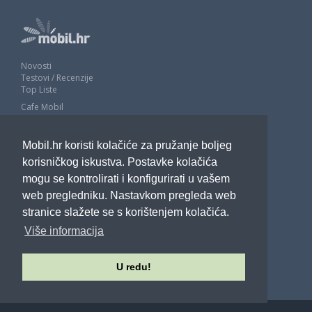
Novosti
Testovi / Recenzije
Top Liste
Cafe Mobil
Usporedi mobitele
Pojmovnik
Mobil.hr koristi kolačiće za pružanje boljeg
Impressum
Marketing
korisničkog iskustva. Postavke kolačića
Pravne odredbe
mogu se kontrolirati i konfigurirati u vašem
Izjava o privatnosti
web pregledniku. Nastavkom pregleda web
stranice slažete se s korištenjem kolačića.
POTRAŽITE NAS
Više informacija
U redu!
Sva prava pridržana - Mobil.hr - 2026.