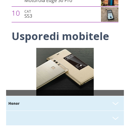
Motorola Edge 30 Pro
10
CAT
S53
Usporedi mobitele