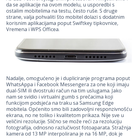
da se aplikacije na ovom modelu, u usporedbi s
ostalim mobitelima na testu, često ruše. S druge
strane, valja pohvaliti što mobitel dolazi s dodatnim
korisnim aplikacijama poput Swiftkey tipkovnice,
Vremena i WPS Officea.
Nadalje, omogućeno je i dupliciranje programa poput
WhatsAppa i Facebook Messengera za one koji imaju
dual-SIM ili dvostruki račun na tim uslugama. Jako
nam se svidio i virtualni gumb s prečacima koji
funkcijom podsjeća na traku sa Samsung Edge
mobitela. Općenito smo bili zadovoljni responzivnošću
ekrana, no ne toliko i kvalitetom prikaza. Nije sve u
veličini rezolucije. Slično se može reći za rezoluciju
fotografija, odnosno razlučivost fotoaparata. Stražnja
kamera od 13 MP interpolirana je na 16 MP, dok je