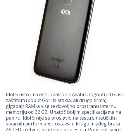
Idol 5 usto ima oštriji zaslon s Asahi Dragontrail Glass
zaštitom (poput Gorilla stakla, ali druga firma),
gigabajt RAM-a više te dovoljno prostranu internu
memoriju od 32 GB. Unatoč boljim specifikacijama na
papiru, Idol 5 nije se proslavio na testu sintetičkih i
stvarnih performansi, ostavši u krugu mlađeg brata
A5 LED i četverojezgrenih procesora. Primijetili smo i