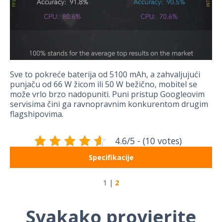
Sve to pokreće baterija od 5100 mAh, a zahvaljujući
punjaču od 66 W žicom ili 50 W bežično, mobitel se
može vrlo brzo nadopuniti. Puni pristup Googleovim
servisima čini ga ravnopravnim konkurentom drugim
flagshipovima.
4.6/5 - (10 votes)
Specifikacije
1
|
2
Svakako provjerite