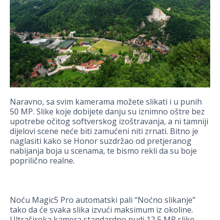
Naravno, sa svim kamerama možete slikati i u punih
50 MP. Slike koje dobijete danju su iznimno oštre bez
upotrebe očitog softverskog izoštravanja, a ni tamniji
dijelovi scene neće biti zamućeni niti zrnati. Bitno je
naglasiti kako se Honor suzdržao od pretjeranog
nabijanja boja u scenama, te bismo rekli da su boje
poprilično realne.
Noću Magic5 Pro automatski pali “Noćno slikanje”
tako da će svaka slika izvući maksimum iz okoline.
Ultraširoka kamera standardno nudi 12,5 MP slike