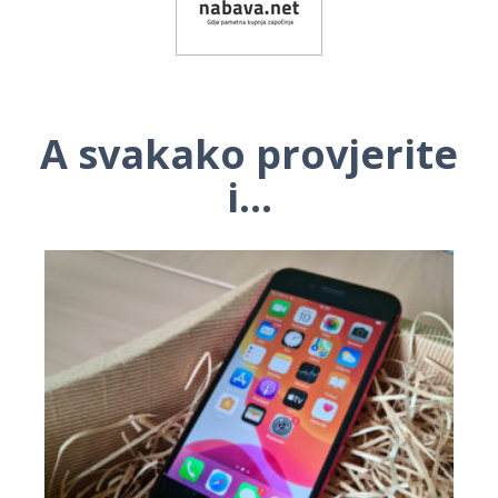
A svakako provjerite
i...