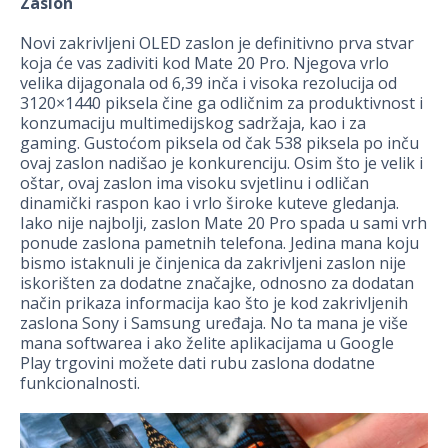
Zaslon
Novi zakrivljeni OLED zaslon je definitivno prva stvar
koja će vas zadiviti kod Mate 20 Pro. Njegova vrlo
velika dijagonala od 6,39 inča i visoka rezolucija od
3120×1440 piksela čine ga odličnim za produktivnost i
konzumaciju multimedijskog sadržaja, kao i za
gaming. Gustoćom piksela od čak 538 piksela po inču
ovaj zaslon nadišao je konkurenciju. Osim što je velik i
oštar, ovaj zaslon ima visoku svjetlinu i odličan
dinamički raspon kao i vrlo široke kuteve gledanja.
Iako nije najbolji, zaslon Mate 20 Pro spada u sami vrh
ponude zaslona pametnih telefona. Jedina mana koju
bismo istaknuli je činjenica da zakrivljeni zaslon nije
iskorišten za dodatne značajke, odnosno za dodatan
način prikaza informacija kao što je kod zakrivljenih
zaslona Sony i Samsung uređaja. No ta mana je više
mana softwarea i ako želite aplikacijama u Google
Play trgovini možete dati rubu zaslona dodatne
funkcionalnosti.