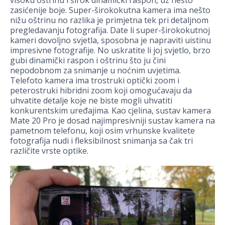
zasićenije boje. Super-širokokutna kamera ima nešto
nižu oštrinu no razlika je primjetna tek pri detaljnom
pregledavanju fotografija. Date li super-širokokutnoj
kameri dovoljno svjetla, sposobna je napraviti uistinu
impresivne fotografije. No uskratite li joj svjetlo, brzo
gubi dinamički raspon i oštrinu što ju čini
nepodobnom za snimanje u noćnim uvjetima.
Telefoto kamera ima trostruki optički zoom i
peterostruki hibridni zoom koji omogućavaju da
uhvatite detalje koje ne biste mogli uhvatiti
konkurentskim uređajima. Kao cjelina, sustav kamera
Mate 20 Pro je dosad najimpresivniji sustav kamera na
pametnom telefonu, koji osim vrhunske kvalitete
fotografija nudi i fleksibilnost snimanja sa čak tri
različite vrste optike.