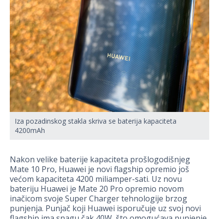
Iza pozadinskog stakla skriva se baterija kapaciteta
4200mAh
Nakon velike baterije kapaciteta prošlogodišnjeg
Mate 10 Pro, Huawei je novi flagship opremio još
većom kapaciteta 4200 miliamper-sati. Uz novu
bateriju Huawei je Mate 20 Pro opremio novom
inačicom svoje Super Charger tehnologije brzog
punjenja. Punjač koji Huawei isporučuje uz svoj novi
flagship ima snagu čak 40W, što omogućava punjenje