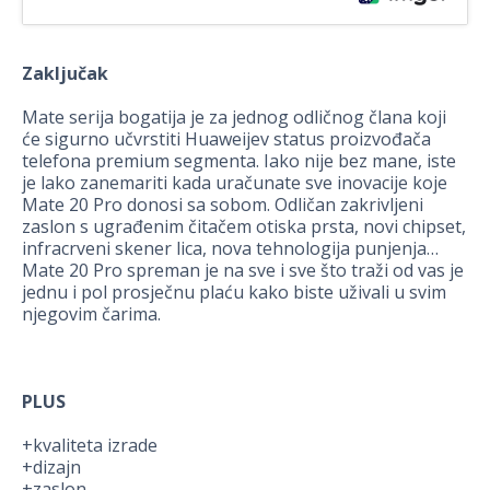
Zaključak
Mate serija bogatija je za jednog odličnog člana koji
će sigurno učvrstiti Huaweijev status proizvođača
telefona premium segmenta. Iako nije bez mane, iste
je lako zanemariti kada uračunate sve inovacije koje
Mate 20 Pro donosi sa sobom. Odličan zakrivljeni
zaslon s ugrađenim čitačem otiska prsta, novi chipset,
infracrveni skener lica, nova tehnologija punjenja…
Mate 20 Pro spreman je na sve i sve što traži od vas je
jednu i pol prosječnu plaću kako biste uživali u svim
njegovim čarima.
PLUS
+kvaliteta izrade
+dizajn
+zaslon