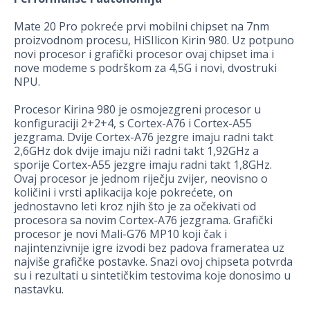
Mate 20 Pro pokreće prvi mobilni chipset na 7nm
proizvodnom procesu, HiSIlicon Kirin 980. Uz potpuno
novi procesor i grafički procesor ovaj chipset ima i
nove modeme s podrškom za 4,5G i novi, dvostruki
NPU.
Procesor Kirina 980 je osmojezgreni procesor u
konfiguraciji 2+2+4, s Cortex-A76 i Cortex-A55
jezgrama. Dvije Cortex-A76 jezgre imaju radni takt
2,6GHz dok dvije imaju niži radni takt 1,92GHz a
sporije Cortex-A55 jezgre imaju radni takt 1,8GHz.
Ovaj procesor je jednom riječju zvijer, neovisno o
količini i vrsti aplikacija koje pokrećete, on
jednostavno leti kroz njih što je za očekivati od
procesora sa novim Cortex-A76 jezgrama. Grafički
procesor je novi Mali-G76 MP10 koji čak i
najintenzivnije igre izvodi bez padova frameratea uz
najviše grafičke postavke. Snazi ovoj chipseta potvrda
su i rezultati u sintetičkim testovima koje donosimo u
nastavku.