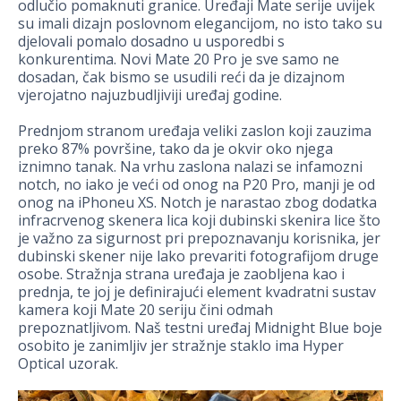
odlučio pomaknuti granice. Uređaji Mate serije uvijek
su imali dizajn poslovnom elegancijom, no isto tako su
djelovali pomalo dosadno u usporedbi s
konkurentima. Novi Mate 20 Pro je sve samo ne
dosadan, čak bismo se usudili reći da je dizajnom
vjerojatno najuzbudljiviji uređaj godine.
Prednjom stranom uređaja veliki zaslon koji zauzima
preko 87% površine, tako da je okvir oko njega
iznimno tanak. Na vrhu zaslona nalazi se infamozni
notch, no iako je veći od onog na P20 Pro, manji je od
onog na iPhoneu XS. Notch je narastao zbog dodatka
infracrvenog skenera lica koji dubinski skenira lice što
je važno za sigurnost pri prepoznavanju korisnika, jer
dubinski skener nije lako prevariti fotografijom druge
osobe. Stražnja strana uređaja je zaobljena kao i
prednja, te joj je definirajući element kvadratni sustav
kamera koji Mate 20 seriju čini odmah
prepoznatljivom. Naš testni uređaj Midnight Blue boje
osobito je zanimljiv jer stražnje staklo ima Hyper
Optical uzorak.