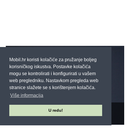
TEST MJESECA
Mobil.hr koristi kolačiće za pružanje boljeg
korisničkog iskustva. Postavke kolačića
mogu se kontrolirati i konfigurirati u vašem
web pregledniku. Nastavkom pregleda web
stranice slažete se s korištenjem kolačića.
Više informacija
U redu!
HONOR Magic8 Pro TEST