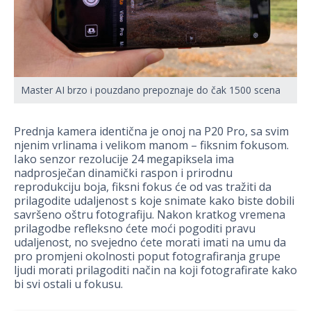
Master AI brzo i pouzdano prepoznaje do čak 1500 scena
Prednja kamera identična je onoj na P20 Pro, sa svim
njenim vrlinama i velikom manom – fiksnim fokusom.
Iako senzor rezolucije 24 megapiksela ima
nadprosječan dinamički raspon i prirodnu
reprodukciju boja, fiksni fokus će od vas tražiti da
prilagodite udaljenost s koje snimate kako biste dobili
savršeno oštru fotografiju. Nakon kratkog vremena
prilagodbe refleksno ćete moći pogoditi pravu
udaljenost, no svejedno ćete morati imati na umu da
pro promjeni okolnosti poput fotografiranja grupe
ljudi morati prilagoditi način na koji fotografirate kako
bi svi ostali u fokusu.