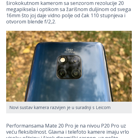
širokokutnom kamerom sa senzorom rezolucije 20
megapiksela i optikom sa žarišnom duljinom od svega
16mm što joj daje vidno polje od čak 110 stupnjeva i
otvorom blende f/2,2.
Novi sustav kamera razvijen je u suradnji s Leicom
Performansama Mate 20 Pro je na nivou P20 Pro uz
veću fleksibilnost. Glavna i telefoto kamere imaju vrlo
visoku oštrinu i širok dinamički raspon, uz nešto