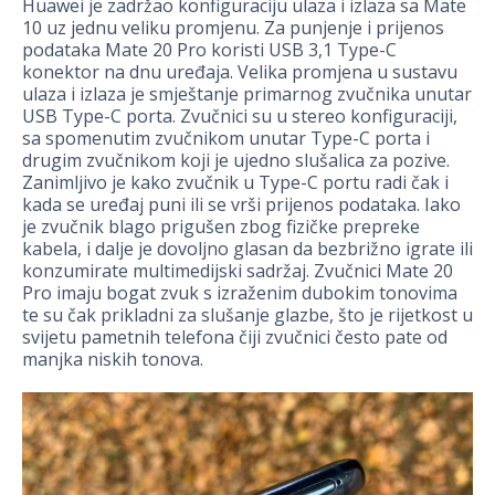
Huawei je zadržao konfiguraciju ulaza i izlaza sa Mate
10 uz jednu veliku promjenu. Za punjenje i prijenos
podataka Mate 20 Pro koristi USB 3,1 Type-C
konektor na dnu uređaja. Velika promjena u sustavu
ulaza i izlaza je smještanje primarnog zvučnika unutar
USB Type-C porta. Zvučnici su u stereo konfiguraciji,
sa spomenutim zvučnikom unutar Type-C porta i
drugim zvučnikom koji je ujedno slušalica za pozive.
Zanimljivo je kako zvučnik u Type-C portu radi čak i
kada se uređaj puni ili se vrši prijenos podataka. Iako
je zvučnik blago prigušen zbog fizičke prepreke
kabela, i dalje je dovoljno glasan da bezbrižno igrate ili
konzumirate multimedijski sadržaj. Zvučnici Mate 20
Pro imaju bogat zvuk s izraženim dubokim tonovima
te su čak prikladni za slušanje glazbe, što je rijetkost u
svijetu pametnih telefona čiji zvučnici često pate od
manjka niskih tonova.