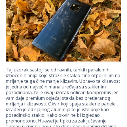
Taj uzorak sastoji se od ravnih, tankih paralelnih
izbočenih linija koje stražnje staklo čine otpornijim na
mrljanje te ga čine manje klizavim. Upravo ta klizavost
je jedna od najvećih mana uređaja sa staklenim
pozadinama, te je ovaj uzorak odličan kompromis jer
vam daje premium osjećaj stakla bez pretjeranog
mrljanja i klizavosti. Okvir koji spaja staklene panele
izrađen je od sjajnog aluminija te je iste boje kao
pozadinsko staklo. Kako okvir ne bi izgledao
premonotono, Huawei je tipku za zaključavanje
obojao u crvenu boju, što doprinosi dinamici dizajna