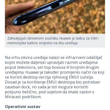
Zahvaljujući skrivenom zvučniku Huawei je ladicu za SIM i
memorijske kartice smjestio na dnu uređaja
Na vrhu okvira uređaja nalazi se infracrveni odašiljač
kojim možete daljinski upravljati raznim uređajima
poput televizora, set-top boxova ili brojnim drugim
uređajima. Huawei je također promijenio način na koji
se koristi desktop verzija njihovog EMUI sučelja.
Dosad je za korištenje EMUI desktopa bio potreban
zaseban dock, no sada je isti moguće koristiti
potpuno bežično, pod uvjetom da imate zaslon s
Miracast podrškom.
Operativni sustav