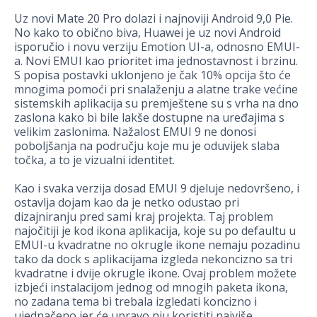
Uz novi Mate 20 Pro dolazi i najnoviji Android 9,0 Pie.
No kako to obično biva, Huawei je uz novi Android
isporučio i novu verziju Emotion UI-a, odnosno EMUI-
a. Novi EMUI kao prioritet ima jednostavnost i brzinu.
S popisa postavki uklonjeno je čak 10% opcija što će
mnogima pomoći pri snalaženju a alatne trake većine
sistemskih aplikacija su premještene su s vrha na dno
zaslona kako bi bile lakše dostupne na uređajima s
velikim zaslonima. Nažalost EMUI 9 ne donosi
poboljšanja na području koje mu je oduvijek slaba
točka, a to je vizualni identitet.
Kao i svaka verzija dosad EMUI 9 djeluje nedovršeno, i
ostavlja dojam kao da je netko odustao pri
dizajniranju pred sami kraj projekta. Taj problem
najočitiji je kod ikona aplikacija, koje su po defaultu u
EMUI-u kvadratne no okrugle ikone nemaju pozadinu
tako da dock s aplikacijama izgleda nekoncizno sa tri
kvadratne i dvije okrugle ikone. Ovaj problem možete
izbjeći instalacijom jednog od mnogih paketa ikona,
no zadana tema bi trebala izgledati koncizno i
ujednačeno jer će upravo nju koristiti najviše