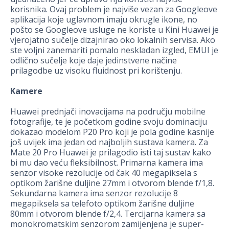
korisnika. Ovaj problem je najviše vezan za Googleove
aplikacija koje uglavnom imaju okrugle ikone, no
pošto se Googleove usluge ne koriste u Kini Huawei je
vjerojatno sučelje dizajnirao oko lokalnih servisa. Ako
ste voljni zanemariti pomalo neskladan izgled, EMUI je
odlično sučelje koje daje jedinstvene načine
prilagodbe uz visoku fluidnost pri korištenju.
Kamere
Huawei prednjači inovacijama na području mobilne
fotografije, te je početkom godine svoju dominaciju
dokazao modelom P20 Pro koji je pola godine kasnije
još uvijek ima jedan od najboljih sustava kamera. Za
Mate 20 Pro Huawei je prilagodio isti taj sustav kako
bi mu dao veću fleksibilnost. Primarna kamera ima
senzor visoke rezolucije od čak 40 megapiksela s
optikom žarišne duljine 27mm i otvorom blende f/1,8.
Sekundarna kamera ima senzor rezolucije 8
megapiksela sa telefoto optikom žarišne duljine
80mm i otvorom blende f/2,4. Tercijarna kamera sa
monokromatskim senzorom zamijenjena je super-