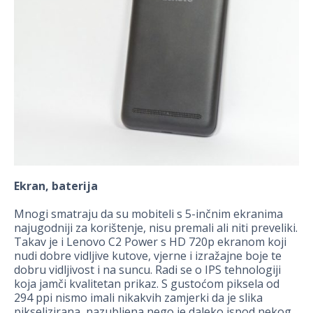
Ekran, baterija
Mnogi smatraju da su mobiteli s 5-inčnim ekranima
najugodniji za korištenje, nisu premali ali niti preveliki.
Takav je i Lenovo C2 Power s HD 720p ekranom koji
nudi dobre vidljive kutove, vjerne i izražajne boje te
dobru vidljivost i na suncu. Radi se o IPS tehnologiji
koja jamči kvalitetan prikaz. S gustoćom piksela od
294 ppi nismo imali nikakvih zamjerki da je slika
pikselizirana, nazubljena nego je daleko ispod nekog