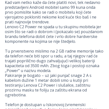
Kad vam netko kaže da ćete platiti novi, tek nedavno
predstavljeni Android mobitel samo 99 kuna onda
prvo pomislite kako se radi o mobitelu koji ćete
vjerojatno pokloniti nekome kod kuće tko baš i ne
prati najnovije trendove.
Lenovo C2 Power ne spada u tu skupinu mobitela jer
osim što se radi o dobrom i (pokazalo se) pouzdanom
brandu telefona dobit ćete i vrlo dobre hardverske
komponente na kojima se nije štedjelo.
Tu prvenstveno mislimo na 2 GB radne memorije tako
da telefon neće biti spor u radu, a taj njegov rad će
trajati poprilično dugo zahvaljujući velikoj bateriji
kapaciteta od 3500 mAh. Zbog toga i postoji oznaka
„Power“ u nazivu modela.
Pakiranje je bogato – uz jaki punjač snage 2 A s
kabelom dužine 1 metar dobili smo u kutiji pri
testiranju Lenova C2 Power i slušalice, zaštitnu
prozirnu masku te foliju za zaštitu ekrana od
ogrebotina.
Telefon je dostupan u Iskonovoj (vremenski