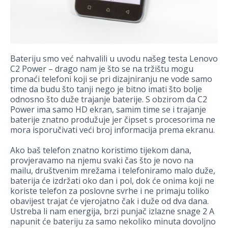
Bateriju smo već nahvalili u uvodu našeg testa Lenovo
C2 Power – drago nam je što se na tržištu mogu
pronaći telefoni koji se pri dizajniranju ne vode samo
time da budu što tanji nego je bitno imati što bolje
odnosno što duže trajanje baterije. S obzirom da C2
Power ima samo HD ekran, samim time se i trajanje
baterije znatno produžuje jer čipset s procesorima ne
mora isporučivati veći broj informacija prema ekranu.
Ako baš telefon znatno koristimo tijekom dana,
provjeravamo na njemu svaki čas što je novo na
mailu, društvenim mrežama i telefoniramo malo duže,
baterija će izdržati oko dan i pol, dok će onima koji ne
koriste telefon za poslovne svrhe i ne primaju toliko
obavijest trajat će vjerojatno čak i duže od dva dana.
Ustreba li nam energija, brzi punjač izlazne snage 2 A
napunit će bateriju za samo nekoliko minuta dovoljno