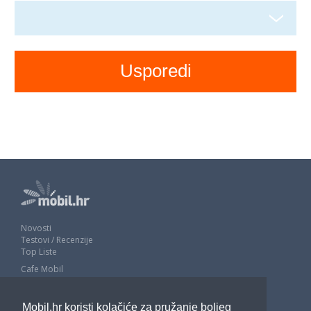
Novosti
Testovi / Recenzije
Top Liste
Cafe Mobil
Usporedi mobitele
Pojmovnik
Mobil.hr koristi kolačiće za pružanje boljeg
Impressum