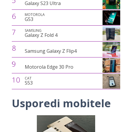
5
Galaxy S23 Ultra
6
MOTOROLA
G53
7
SAMSUNG
Galaxy Z Fold 4
8
Samsung Galaxy Z Flip4
9
Motorola Edge 30 Pro
10
CAT
S53
Usporedi mobitele