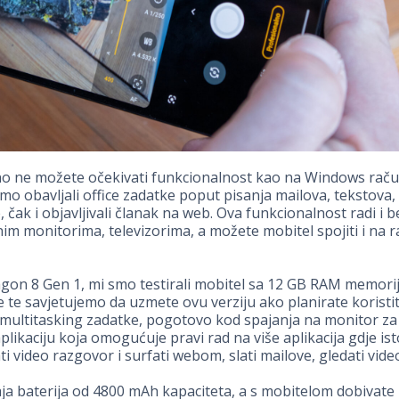
o ne možete očekivati funkcionalnost kao na Windows raču
o obavljali office zadatke poput pisanja mailova, tekstova, 
e, čak i objavljivali članak na web. Ova funkcionalnost radi i 
im monitorima, televizorima, a možete mobitel spojiti i na ra
on 8 Gen 1, mi smo testirali mobitel sa 12 GB RAM memorij
te savjetujemo da uzmete ovu verziju ako planirate koristit
multitasking zadatke, pogotovo kod spajanja na monitor za o
plikaciju koja omogućuje pravi rad na više aplikacija gdje i
i video razgovor i surfati webom, slati mailove, gledati video,
ja baterija od 4800 mAh kapaciteta, a s mobitelom dobivate i 