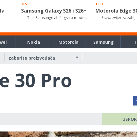
TEST
TEST
fa
Samsung Galaxy S26 i S26+
Motorola Edge 3
Test Samsungovih flagship modela
Prava zvijer za zahtj
wei
Nokia
Motorola
Samsung
e 30 Pro
USPOR