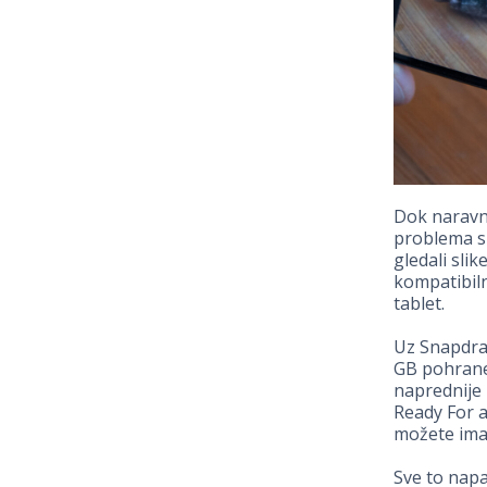
Dok naravn
problema sm
gledali slik
kompatibiln
tablet.
Uz Snapdrag
GB pohrane 
naprednije 
Ready For a
možete imat
Sve to napa