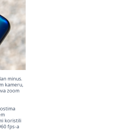
dan minus.
om kameru,
rava zoom
nostima
jem
 koristili
960 fps-a