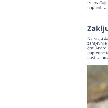
iznenađuju
napuniti va
Zaklj
Na kraju da
zahtjevnije
čisti Andro
napredne t
postavkama