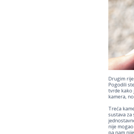
Drugim rije
Pogodili s
tvrde kako 
kamera, no 
Treća kamer
sustava za 
jednostavno
nije mogao 
pa nam nije