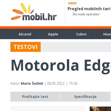
TARIFE
Pregled mobilnih tari
Što nude operateri
Alcatel
Apple
Cubot
Hua
TESTOVI
Motorola Edg
Autor:
Mario Šešlek
| 06.05.2022. | 15:34
Pročitajte test
Specifikacije