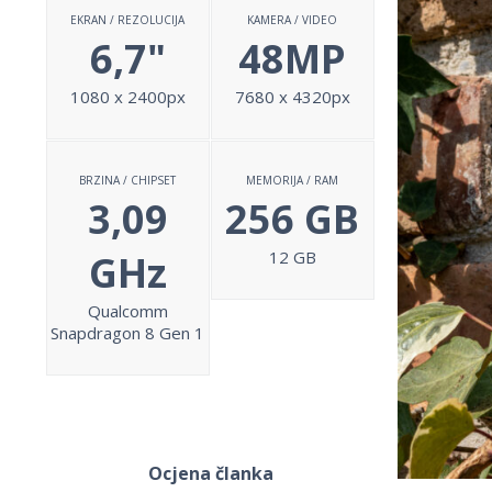
EKRAN / REZOLUCIJA
KAMERA / VIDEO
6,7"
48MP
1080 x 2400px
7680 x 4320px
BRZINA / CHIPSET
MEMORIJA / RAM
3,09
256 GB
GHz
12 GB
Qualcomm
Snapdragon 8 Gen 1
Ocjena članka