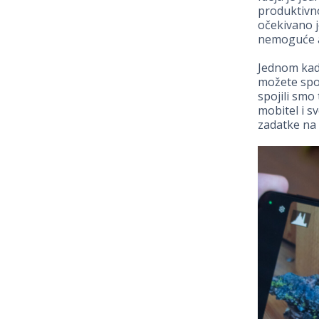
produktivn
očekivano j
nemoguće a
Jednom kada
možete spoj
spojili smo
mobitel i sv
zadatke na