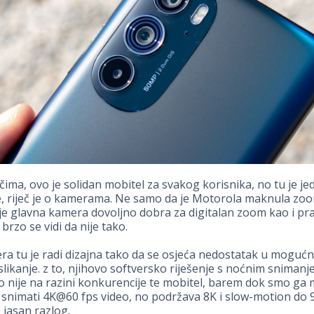
čima, ovo je solidan mobitel za svakog korisnika, no tu je je
te, riječ je o kamerama. Ne samo da je Motorola maknula zo
je glavna kamera dovoljno dobra za digitalan zoom kao i p
brzo se vidi da nije tako.
a tu je radi dizajna tako da se osjeća nedostatak u moguć
slikanje. z to, njihovo softversko riješenje s noćnim sniman
 nije na razini konkurencije te mobitel, barem dok smo ga mi
snimati 4K@60 fps video, no podržava 8K i slow-motion do 
 jasan razlog.