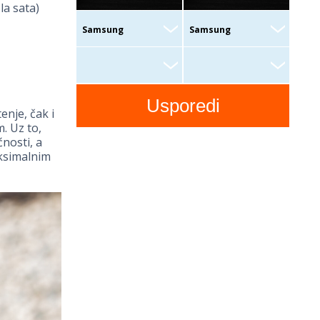
a sata)
nje, čak i
. Uz to,
nosti, a
ksimalnim