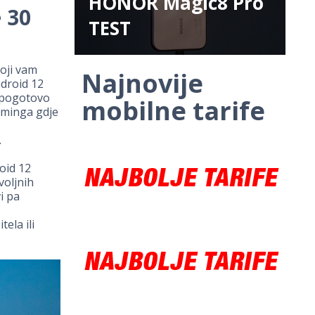
HONOR Magic8 Pro
 30
TEST
oji vam
Najnovije
ndroid 12
 pogotovo
mobilne tarife
aminga gdje
.
oid 12
voljnih
i pa
ela ili