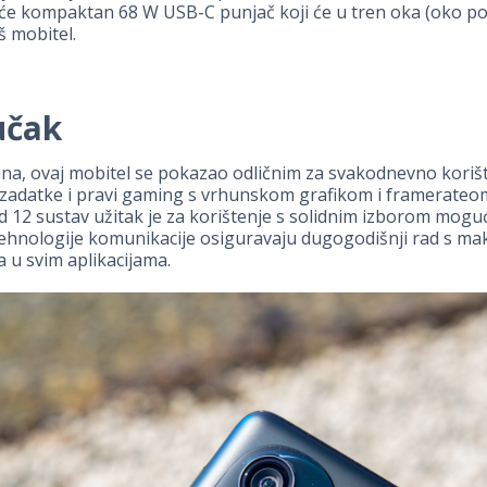
će kompaktan 68 W USB-C punjač koji će u tren oka (oko pol
š mobitel.
učak
na, ovaj mobitel se pokazao odličnim za svakodnevno korište
 zadatke i pravi gaming s vrhunskom grafikom i framerateom
id 12 sustav užitak je za korištenje s solidnim izborom moguć
ehnologije komunikacije osiguravaju dugogodišnji rad s ma
 u svim aplikacijama.