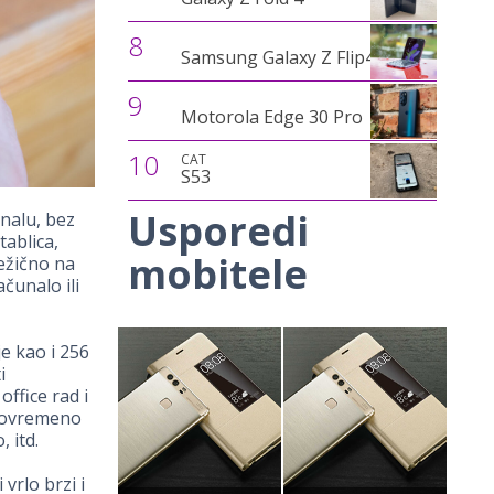
8
Samsung Galaxy Z Flip4
9
Motorola Edge 30 Pro
10
CAT
S53
Usporedi
nalu, bez
tablica,
mobitele
bežično na
čunalo ili
e kao i 256
i
ffice rad i
stovremeno
 itd.
vrlo brzi i