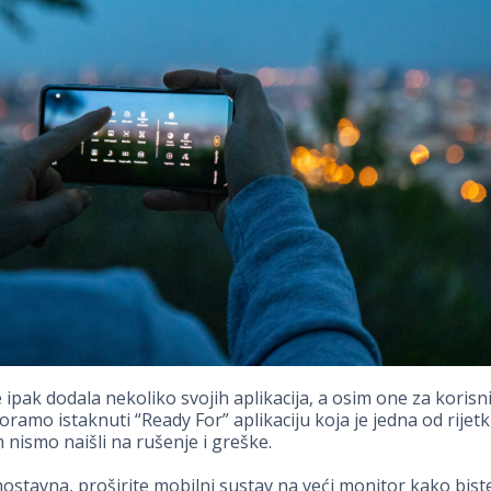
 ipak dodala nekoliko svojih aplikacija, a osim one za korisn
oramo istaknuti “Ready For” aplikaciju koja je jedna od rijetk
 nismo naišli na rušenje i greške.
dnostavna, proširite mobilni sustav na veći monitor kako bist