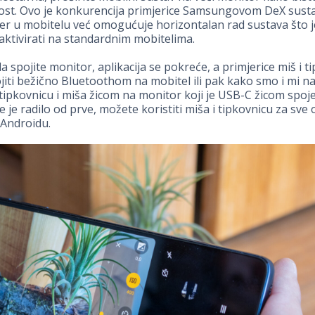
ost. Ovo je konkurencija primjerice Samsungovom DeX sustav
er u mobitelu već omogućuje horizontalan rad sustava što 
ktivirati na standardnim mobitelima.
 spojite monitor, aplikacija se pokreće, a primjerice miš i t
iti bežično Bluetoothom na mobitel ili pak kako smo i mi nap
 tipkovnicu i miša žicom na monitor koji je USB-C žicom spoj
e je radilo od prve, možete koristiti miša i tipkovnicu za sve o
 Androidu.