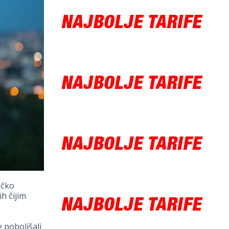
ičko
ih čijim
e poboljšali