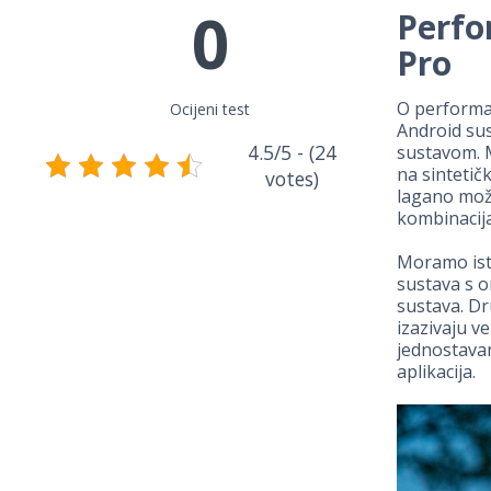
0
Perfo
Pro
O performa
Ocijeni test
Android sus
4.5/5 - (24
sustavom. 
na sintetič
votes)
lagano može
kombinacija
Moramo ista
sustava s o
sustava. Dr
izazivaju v
jednostavan
aplikacija.