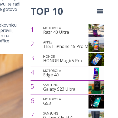
u, te radi
TOP 10
je gotovo
ipkovnicu
1
MOTOROLA
ravili,
Razr 40 Ultra
en na
ffice
2
APPLE
TEST: iPhone 15 Pro Max
3
HONOR
HONOR Magic5 Pro
4
MOTOROLA
Edge 40
5
SAMSUNG
Galaxy S23 Ultra
6
MOTOROLA
G53
7
SAMSUNG
Galaxy Z Fold 4