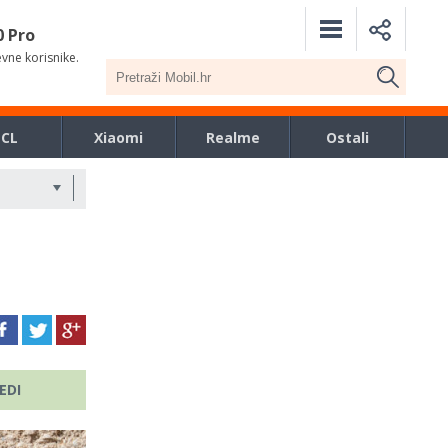
0 Pro
evne korisnike.
TCL
Xiaomi
Realme
Ostali
EDI