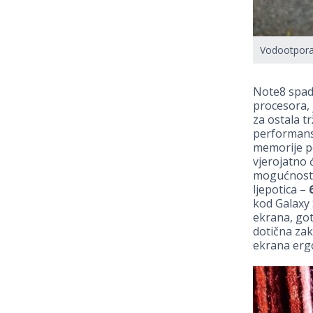
Vodootporan
Note8 spada
procesora, 
za ostala t
performanse
memorije p
vjerojatno 
mogućnost 
ljepotica –
kod Galaxy 
ekrana, got
dotična zak
ekrana ergo