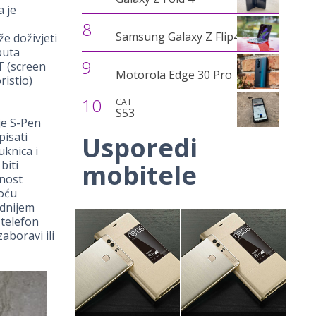
a je
8
Samsung Galaxy Z Flip4
e doživjeti
puta
9
oT (screen
Motorola Edge 30 Pro
ristio)
10
CAT
S53
 je S-Pen
pisati
Usporedi
uknica i
biti
mobitele
ćnost
moću
ednijem
 telefon
aboravi ili