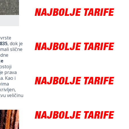
 vrste
835
, dok je
imali slične
adne
je
ostoji
 je prava
a. Kao i
ovima
rivljen,
vu veličinu