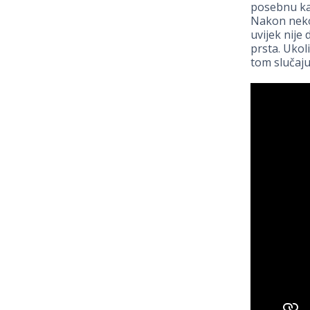
posebnu kam
Nakon nekog
uvijek nije
prsta. Ukol
tom slučaju