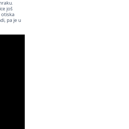
mraku.
ce još
 otiska
i, pa je u