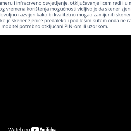
eru i infracrveno osvjetljenje, otključavanje licem radi i u 
 vremena korištenja mogućnosti vidljivo je da skener zjeni
 dovoljno razvijen kako bi kvalitetno mogao zamijeniti skener
iko je skener zjenice predaleko i pod lošim kutom onda ne rad
 mobitel potrebno otključani PIN-om ili uzorkom.