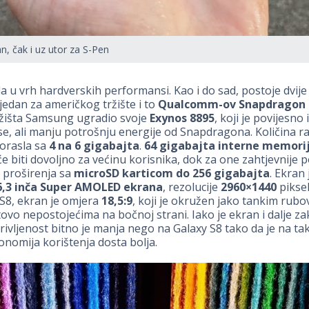
, čak i uz utor za S-Pen
 u vrh hardverskih performansi. Kao i do sad, postoje dvije
jedan za američkog tržište i to
Qualcomm-ov Snapdragon 
ržišta Samsung ugradio svoje
Exynos 8895
, koji je povijesno 
, ali manju potrošnju energije od Snapdragona. Količina r
orasla sa
4 na 6 gigabajta
.
64 gigabajta interne memori
će biti dovoljno za većinu korisnika, dok za one zahtjevnije p
proširenja sa
microSD karticom do 256 gigabajta
. Ekran
6,3 inča Super AMOLED ekrana
, rezolucije
2960×1440
piksel
S8, ekran je omjera
18,5:9
, koji je okružen jako tankim rub
ovo nepostojećima na bočnoj strani. Iako je ekran i dalje zak
rivljenost bitno je manja nego na Galaxy S8 tako da je na tak
nomija korištenja dosta bolja.