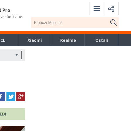
0 Pro
evne korisnike.
TCL
Xiaomi
Realme
Ostali
EDI