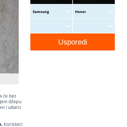
a će bez
žnjem džepu
vi i udarci
a.
Koristeći