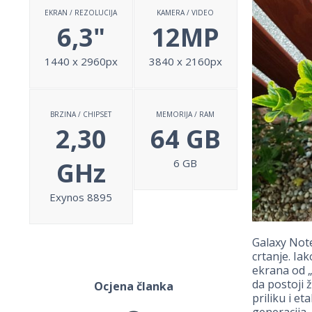
EKRAN / REZOLUCIJA
KAMERA / VIDEO
6,3"
12MP
1440 x 2960px
3840 x 2160px
BRZINA / CHIPSET
MEMORIJA / RAM
2,30
64 GB
GHz
6 GB
Exynos 8895
Galaxy Note
crtanje. Ia
ekrana od „č
da postoji 
Ocjena članka
priliku i e
generacija,