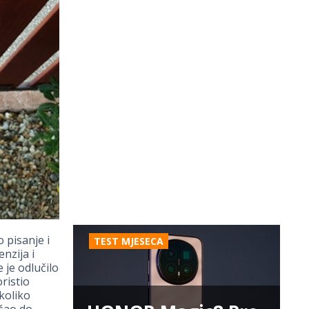
 pisanje i
TEST MJESECA
nzija i
 je odlučilo
ristio
koliko
ošao do