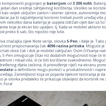
up komponenti pogonjen je
baterijom
od
3 300 mAh
. Baterij
 jedan dan srednje zahtjevnog korištenja. Ukoliko se koriste
kao uvijek uključen zaslon i skener zjenice, autonomija mož
arac pa bi najzahtjevniji korisnici trebali puniti uređaj više 
vih nekoliko dana baterija je uspjela izdržati cijeli dan sa S
jeme koje je ekran bio upaljen, tj. Kada se mobitel aktivno ko
 preko 6 sati, što nipošto nije loše.
iva značajka cijele Note serije, olovka
S-Pen
, i dalje je. Tako
ćnost prepoznavanja čak
4096 razina pritiska
. Moguće je 
 crtati skice čak i dok je mobitel zaključan. Osim črčkanja nat
, S-Pen omogućuje čitav niz dodatnih mogućnosti koje će ili 
ednom i nikad više, ili će biti korištene svakodnevno. Mogu
ređenog dijela zaslona, ili prevođenje riječi na ekranu po
anslate
-a definitivno mogu pomoći u produktivnosti i napr
uređaja. Zanimljivost koja se pojavila tijekom testiranja je da
ko je olovka predaleko te prikazuje obavijest da korisnik ne z
n. Fora!