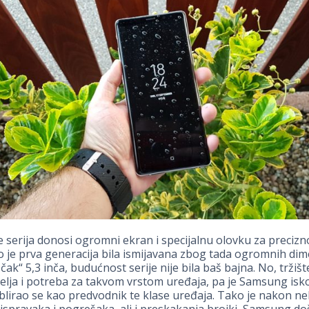
 serija donosi ogromni ekran i specijalnu olovku za precizno
ko je prva generacija bila ismijavana zbog tada ogromnih dime
ak“ 5,3 inča, budućnost serije nije bila baš bajna. No, tržište
želja i potreba za takvom vrstom uređaja, pa je Samsung isko
tablirao se kao predvodnik te klase uređaja. Tako je nakon ne
 ispravaka i pogrešaka, ali i preskakanja brojki, Samsung d