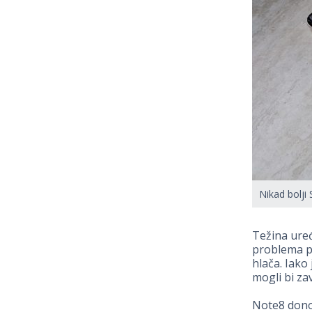
Nikad bolji
Težina ure
problema pr
hlača. Iako 
mogli bi zav
Note8 don