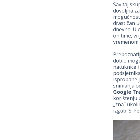
Sav taj sk
dovoljna za
mogućnosti 
drastičan ud
dnevno. U o
on time, vri
vremenom od
Prepoznatlj
dobio mogu
natuknice i
podsjetnika
isprobane j
snimanja od
Google Tr
korištenju 
„zna“ ukoli
izgubi S-Pe