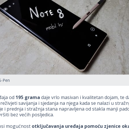
 S-Pen
đaja od
195 grama
daje vrlo masivan i kvalitetan dojam, te d
eživjeti savijanja i sjedanja na njega kada se nalazi u stra
je i prednja i stražnja stana napravljena od stakla manji pado
ršiti bez većih posljedica.
osi mogućnost
otključavanja uređaja pomoću zjenice ok