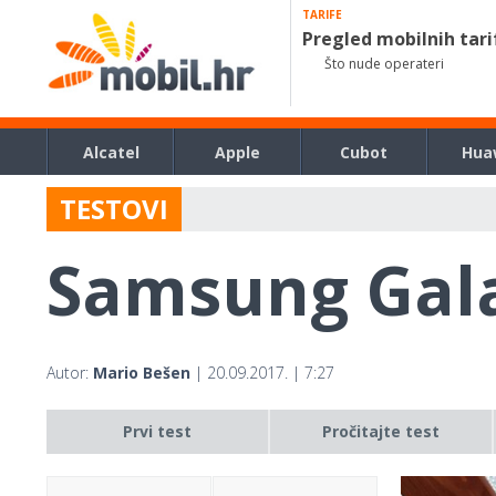
TARIFE
Pregled mobilnih tari
Što nude operateri
Alcatel
Apple
Cubot
Hua
TESTOVI
Samsung Gala
Autor:
Mario Bešen
| 20.09.2017. | 7:27
Prvi test
Pročitajte test