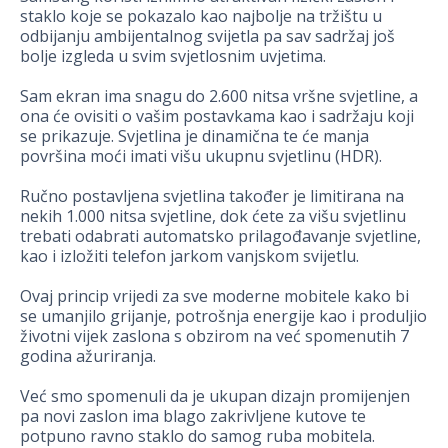
staklo koje se pokazalo kao najbolje na tržištu u
odbijanju ambijentalnog svijetla pa sav sadržaj još
bolje izgleda u svim svjetlosnim uvjetima.
Sam ekran ima snagu do 2.600 nitsa vršne svjetline, a
ona će ovisiti o vašim postavkama kao i sadržaju koji
se prikazuje. Svjetlina je dinamična te će manja
površina moći imati višu ukupnu svjetlinu (HDR).
Ručno postavljena svjetlina također je limitirana na
nekih 1.000 nitsa svjetline, dok ćete za višu svjetlinu
trebati odabrati automatsko prilagođavanje svjetline,
kao i izložiti telefon jarkom vanjskom svijetlu.
Ovaj princip vrijedi za sve moderne mobitele kako bi
se umanjilo grijanje, potrošnja energije kao i produljio
životni vijek zaslona s obzirom na već spomenutih 7
godina ažuriranja.
Već smo spomenuli da je ukupan dizajn promijenjen
pa novi zaslon ima blago zakrivljene kutove te
potpuno ravno staklo do samog ruba mobitela.