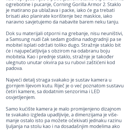
ogrebotine i pucanje, Corning Gorilla Armor 2. Staklo
je matirano pa ublažava i packe, iako će ga trebati
brisati ako planirate korištenje bez maskice, iako
naravno savjetujemo da nabavite barem neku tanju.
Dok su materijali otporni na grebanje, nisu neuništivi,
a Samsung nudi čak sedam godina nadogradnji pa se
mobitel isplati održati toliko dugo. Stražnje staklo bit
će i najupečatljivija s obzirom na odabranu boju
mobitela. Kao i prednje staklo, stražnje je također
ulegnuto unutar okvira pa su rubovi zaštićeni kod
padova.
Najveći detalj straga svakako je sustav kamera u
gornjem lijevom kutu. Riječ je o već poznatom sustavu
četiri kamere, sa dodatnim senzorima i LED
osvjetljenjem.
Samo kućište kamera je malo promijenjeno dizajnom
te svakako izgleda upadljivije, a dimenzijama je više-
manje ostalo isto pa možete očekivati jednaku razinu
ljuljanja na stolu kao i na dosadašnjim modelima ako