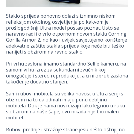
Staklo sprijeda ponovno dolazi s iznimno niskom
refleksijom okolnog osvjetljenja po kakvom je
prošlogodišnji Ultra model postao poznat. Usto se
naravno radi i o vrlo otpornom novom staklu Corning
Gorilla Armor 2, no kao i uvijek savjetujemo korištenje
adekvatne zaštite stakla sprijeda koje neće biti teško
nanijeti s obzirom na ravno staklo.
Pri vrhu zaslona imamo standardno Selfie kameru, na
samom vrhu izrez za sekundarni zvučnik koji
omogućuje i stereo reprodukciju, a crni obrub zaslona
također je dodatno stanjen.
Sami rubovi mobitela su velika novost u Ultra seriji s
obzirom na to da odmah imaju punu debljinu
mobitela. Dok je nama novi dizajn lako legnuo u ruku
s obzirom na naše šape, ovo nikada nije bio malen
mobitel.
Rubovi prednje i stražnje strane jesu nešto oštriji, no