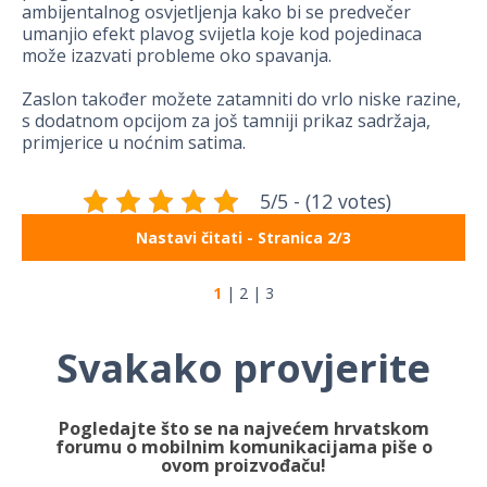
ambijentalnog osvjetljenja kako bi se predvečer
umanjio efekt plavog svijetla koje kod pojedinaca
može izazvati probleme oko spavanja.
Zaslon također možete zatamniti do vrlo niske razine,
s dodatnom opcijom za još tamniji prikaz sadržaja,
primjerice u noćnim satima.
5/5 - (12 votes)
Nastavi čitati - Stranica 2/3
1
|
2
|
3
Svakako provjerite
Pogledajte što se na najvećem hrvatskom
forumu o mobilnim komunikacijama piše o
ovom proizvođaču!