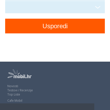
Novosti
Testovi / Recenzije
Top Liste
Cafe Mobil
Usporedi mobitele
Pojmovnik