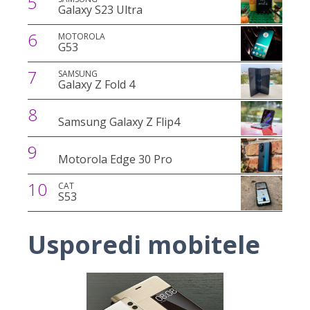
5
Galaxy S23 Ultra
6
MOTOROLA
G53
7
SAMSUNG
Galaxy Z Fold 4
8
Samsung Galaxy Z Flip4
9
Motorola Edge 30 Pro
10
CAT
S53
Usporedi mobitele