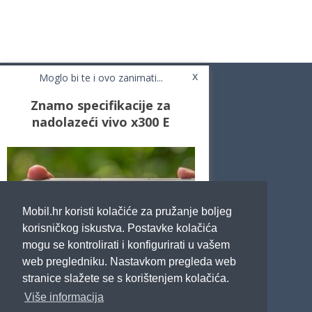
x
Moglo bi te i ovo zanimati...
Znamo specifikacije za
nadolazeći vivo x300 E
Novosti
Testovi / Recenzije
Top Liste
Cafe Mobil
Usporedi mobitele
Pojmovnik
Mobil.hr koristi kolačiće za pružanje boljeg
Impressum
Marketing
korisničkog iskustva. Postavke kolačića
Pravne odredbe
mogu se kontrolirati i konfigurirati u vašem
Izjava o privatnosti
web pregledniku. Nastavkom pregleda web
stranice slažete se s korištenjem kolačića.
POTRAŽITE NAS
Više informacija