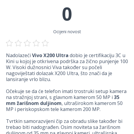
0
Ocijeni novost
Nadolazeći
Vivo X200 Ultra
dobio je certifikaciju 3C u
Kini u kojoj je otkrivena podrška za žično punjenje 100
W. Visoki dužnosnici Viva također su počeli
nagoviještati dolazak X200 Ultra, što znači da je
lansiranje vrlo blizu.
Očekuje se da će telefon imati trostruki setup kamera
na stražnjoj strani, s glavnom kamerom 50 MP i
35
mm žarišnom duljinom
, ultraširokom kamerom 50
MP i periskopskom tele kamerom 200 MP.
Tvrtkin samorazvijeni čip za obradu slike također bi
trebao biti nadograđen. Osim noviteta sa žarišnom
duljinom od 35 mm na glavnoj kameri, ultraširoka