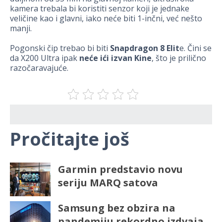
kamera trebala bi koristiti senzor koji je jednake
veličine kao i glavni, iako neće biti 1-inčni, već nešto
manji.
Pogonski čip trebao bi biti
Snapdragon 8 Elit
e. Čini se
da X200 Ultra ipak
neće ići izvan Kine
, što je prilično
razočaravajuće.
Pročitajte još
Garmin predstavio novu
seriju MARQ satova
Samsung bez obzira na
pandemiju rekordno izdvaja