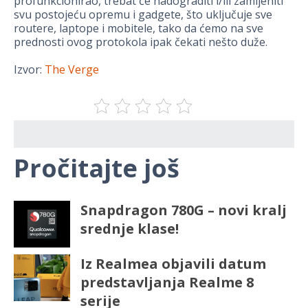
profunkcionirao, trebat će nadograditi i/ili zamijeniti
svu postojeću opremu i gadgete, što uključuje sve
routere, laptope i mobitele, tako da ćemo na sve
prednosti ovog protokola ipak čekati nešto duže.
Izvor:
The Verge
Pročitajte još
Snapdragon 780G – novi kralj
srednje klase!
Iz Realmea objavili datum
predstavljanja Realme 8
serije