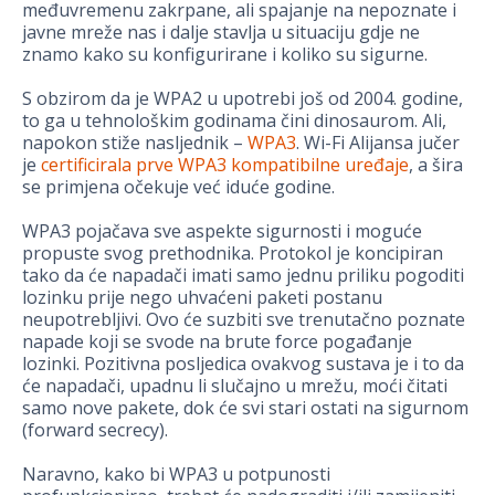
međuvremenu zakrpane, ali spajanje na nepoznate i
javne mreže nas i dalje stavlja u situaciju gdje ne
znamo kako su konfigurirane i koliko su sigurne.
S obzirom da je WPA2 u upotrebi još od 2004. godine,
to ga u tehnološkim godinama čini dinosaurom. Ali,
napokon stiže nasljednik –
WPA3
. Wi-Fi Alijansa jučer
je
certificirala prve WPA3 kompatibilne uređaje
, a šira
se primjena očekuje već iduće godine.
WPA3 pojačava sve aspekte sigurnosti i moguće
propuste svog prethodnika. Protokol je koncipiran
tako da će napadači imati samo jednu priliku pogoditi
lozinku prije nego uhvaćeni paketi postanu
neupotrebljivi. Ovo će suzbiti sve trenutačno poznate
napade koji se svode na brute force pogađanje
lozinki. Pozitivna posljedica ovakvog sustava je i to da
će napadači, upadnu li slučajno u mrežu, moći čitati
samo nove pakete, dok će svi stari ostati na sigurnom
(
forward secrecy
).
Naravno, kako bi WPA3 u potpunosti