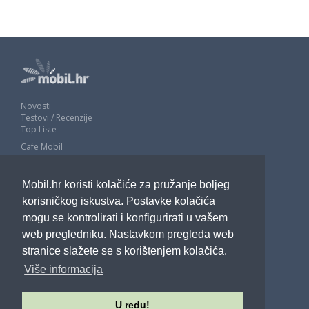
Novosti
Testovi / Recenzije
Top Liste
Cafe Mobil
Usporedi mobitele
Pojmovnik
Mobil.hr koristi kolačiće za pružanje boljeg
Impressum
Marketing
korisničkog iskustva. Postavke kolačića
Pravne odredbe
mogu se kontrolirati i konfigurirati u vašem
Izjava o privatnosti
web pregledniku. Nastavkom pregleda web
stranice slažete se s korištenjem kolačića.
POTRAŽITE NAS
Više informacija
U redu!
Sva prava pridržana - Mobil.hr - 2026.