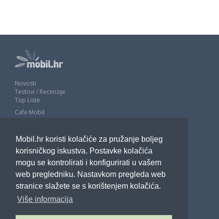
Novosti
Testovi / Recenzije
Top Liste
Cafe Mobil
Usporedi mobitele
Pojmovnik
Mobil.hr koristi kolačiće za pružanje boljeg
Impressum
Marketing
korisničkog iskustva. Postavke kolačića
Pravne odredbe
mogu se kontrolirati i konfigurirati u vašem
Izjava o privatnosti
web pregledniku. Nastavkom pregleda web
stranice slažete se s korištenjem kolačića.
POTRAŽITE NAS
Više informacija