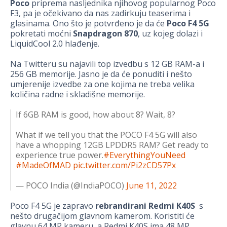
Poco
priprema nasljednika njihovog popularnog Poco
F3, pa je očekivano da nas zadirkuju teaserima i
glasinama. Ono što je potvrđeno je da će
Poco F4 5G
pokretati moćni
Snapdragon 870
, uz kojeg dolazi i
LiquidCool 2.0 hlađenje.
Na Twitteru su najavili top izvedbu s 12 GB RAM-a i
256 GB memorije. Jasno je da će ponuditi i nešto
umjerenije izvedbe za one kojima ne treba velika
količina radne i skladišne memorije.
If 6GB RAM is good, how about 8? Wait, 8?
What if we tell you that the POCO F4 5G will also
have a whopping 12GB LPDDR5 RAM? Get ready to
experience true power.
#EverythingYouNeed
#MadeOfMAD
pic.twitter.com/Pi2zCD57Px
— POCO India (@IndiaPOCO)
June 11, 2022
Poco F4 5G je zapravo
rebrandirani Redmi K40S
s
nešto drugačijom glavnom kamerom. Koristiti će
glavnu 64 MP kameru, a Redmi K40S ima 48 MP