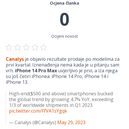
Ocjena članka
0
Ocijeni novost
Canalys
je objavio rezultate prodaje po modelima za
prvi kvartal. Iznenađenja nema kada je u pitanju sam
vrh.
iPhone 14 Pro Max
uvjerljivo je prvi, a iza njega
su još četiri iPhonea: iPhone 14 Pro, iPhone 14 i
iPhone 13.
High-end($500 and above) smartphones bucked
the global trend by growing 4.7% YoY, exceeding
1/3 of worldwide shipments in Q1 2023.
pic.twitter.com/FfVA1sYgqk
— Canalys (@Canalys)
May 29, 2023