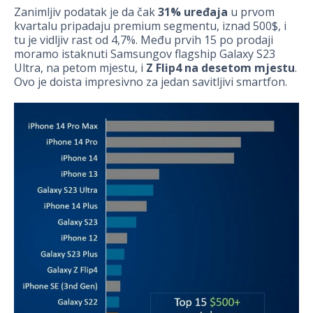
Zanimljiv podatak je da čak
31% uređaja
u prvom
kvartalu pripadaju premium segmentu, iznad 500$, i
tu je vidljiv rast od 4,7%. Među prvih 15 po prodaji
moramo istaknuti Samsungov flagship Galaxy S23
Ultra, na petom mjestu, i
Z Flip4 na desetom mjestu
.
Ovo je doista impresivno za jedan savitljivi smartfon.