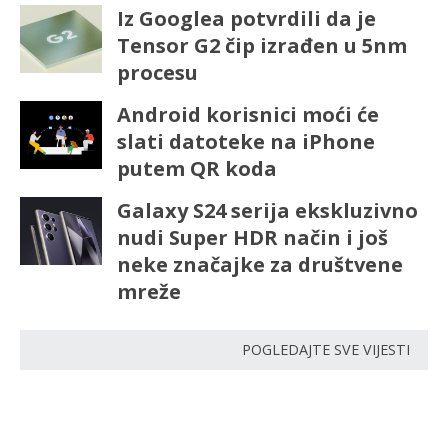
Iz Googlea potvrdili da je
Tensor G2 čip izrađen u 5nm
procesu
Android korisnici moći će
slati datoteke na iPhone
putem QR koda
Galaxy S24 serija ekskluzivno
nudi Super HDR način i još
neke značajke za društvene
mreže
POGLEDAJTE SVE VIJESTI